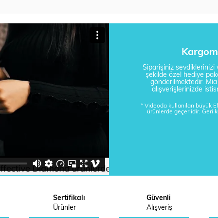
Kargom 
Siparişiniz sevdikleriniz
şekilde özel hediye pake
gönderilmektedir. Mi
alışverişlerinizde is
* Videoda kullanılan büyük 
ürünlerde geçerlidir. Geri 
Sertifikalı
Güvenli
Ürünler
Alışveriş