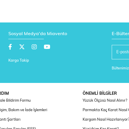
Sosyal Medya'da Miavento
E-Bülte
Kargo Takip
Bültenimize
RDIM
ÖNEMLİ BİLGİLER
ale Bildirim Formu
Yüzük Ölçüsü Nasıl Alınır?
şim, Bakım ve İade İşlemleri
Parmakta Kaç Karat Nasıl
nti Şartları
Kargom Nasıl Hazırlanıyor