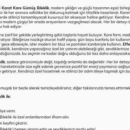
3 Karat Kare Gümüş Bileklik
, modern şıklığın ve güçlü tasarımın eşsiz birleş
ontür ile her anınıza sofistike bir dokunuş katmak için titizlikle tasarlandı. 
rde stilinizi tamamlayacak kusursuz bir aksesuar haline getiriyor. Kendine 
i modern çizgiyi bir arada arayanların vazgeçilmezi olacak. Her bir detayı öze
ı hak ediyor.
e zarif bir şekilde yerleştirilmiş ışıltılı taşlarla hayat buluyor. Kare form, 
aratıyor. Bileğinize nazikçe oturan hafif yapısı, gün boyu konforlu bir kullanı
ir gece elbisesiyle, ister modern bir bluz ve pantolon kombiniyle kullanın,
Eff
u bileklik, kendinize yapacağınız özel bir yatırım olabileceği gibi, sevdikleri
gördüğünüzde, bu seçimin ne kadar doğru olduğunu bir kez daha anlayacaksı
lik
, sadece görünümüyle değil, taşıdığı anlamla da değerlidir. Her bir det
 her hareketinizde size eşlik ederek çevrenize pozitif bir enerji yaymanızı sağ
e getiriyor. Kendinizi özel hissetmek ve stilinizi bir adım öteye taşımak için bu
şak bir bezle silerek temizleyebilirsiniz, diğer takılarınızla temas ettirme
k ile:
iye verin.
leklik ile özel anlamlarından ilham alın.
n keyfini çıkarın.
eklik'i hemen sipariş edin ve sevdiklerinizi mutlu edin!