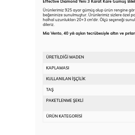
Effective Diamond Yeni 3 Karat Kare Gümüş Bileklik 
Ürünlerimiz 925 ayar gümüş olup ürün rengine göre be
beğeninize sunulmuştur. Ürünlerimiz sizlere özel pak
halhal uzunlukları 20+3 cm'dir. Ölçü seçeneği sunu
dileriz.
Mia Vento, 40 yılı aşkın tecrübesiyle altın ve pır
ÜRETİLDİĞİ MADEN
KAPLAMASI
KULLANILAN İŞÇİLİK
TAŞ
PAKETLENME ŞEKLİ
ÜRÜN KATEGORİSİ