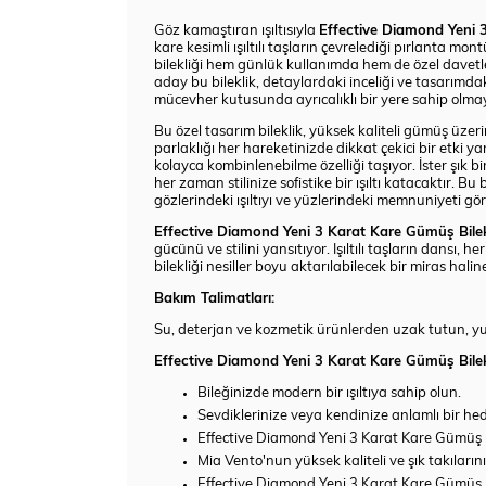
Göz kamaştıran ışıltısıyla
Effective Diamond Yeni 
kare kesimli ışıltılı taşların çevrelediği pırlanta m
bilekliği hem günlük kullanımda hem de özel davetle
aday bu bileklik, detaylardaki inceliği ve tasarımdak
mücevher kutusunda ayrıcalıklı bir yere sahip olmay
Bu özel tasarım bileklik, yüksek kaliteli gümüş üzerin
parlaklığı her hareketinizde dikkat çekici bir etki y
kolayca kombinlenebilme özelliği taşıyor. İster şık b
her zaman stilinize sofistike bir ışıltı katacaktır. B
gözlerindeki ışıltıyı ve yüzlerindeki memnuniyeti 
Effective Diamond Yeni 3 Karat Kare Gümüş Bilek
gücünü ve stilini yansıtıyor. Işıltılı taşların dansı,
bilekliği nesiller boyu aktarılabilecek bir miras halin
Bakım Talimatları:
Su, deterjan ve kozmetik ürünlerden uzak tutun, yumu
Effective Diamond Yeni 3 Karat Kare Gümüş Bilekli
Bileğinizde modern bir ışıltıya sahip olun.
Sevdiklerinize veya kendinize anlamlı bir hed
Effective Diamond Yeni 3 Karat Kare Gümüş Bi
Mia Vento'nun yüksek kaliteli ve şık takılarını
Effective Diamond Yeni 3 Karat Kare Gümüş Bil