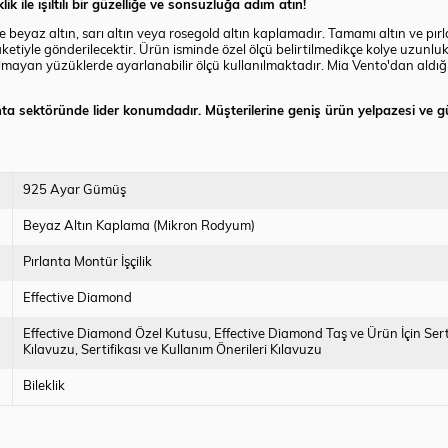
ile ışıltılı bir güzelliğe ve sonsuzluğa adım atın!
yaz altın, sarı altın veya rosegold altın kaplamadır. Tamamı altın ve pırlan
etiyle gönderilecektir. Ürün isminde özel ölçü belirtilmedikçe kolye uzunluk
lmayan yüzüklerde ayarlanabilir ölçü kullanılmaktadır. Mia Vento'dan aldığı
lanta sektöründe lider konumdadır. Müşterilerine geniş ürün yelpazesi ve g
925 Ayar Gümüş
Beyaz Altın Kaplama (Mikron Rodyum)
Pırlanta Montür İşçilik
Effective Diamond
Effective Diamond Özel Kutusu
Effective Diamond Taş ve Ürün İçin Sert
Kılavuzu
Sertifikası ve Kullanım Önerileri Kılavuzu
Bileklik