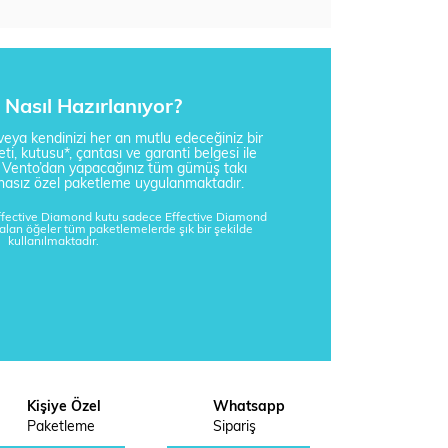
Nasıl Hazırlanıyor?
i veya kendinizi her an mutlu edeceğiniz bir
ti, kutusu*, çantası ve garanti belgesi ile
a Vento’dan yapacağınız tüm gümüş takı
tisnasız özel paketleme uygulanmaktadır.
Effective Diamond kutu sadece Effective Diamond
kalan öğeler tüm paketlemelerde şık bir şekilde
kullanılmaktadır.
Kişiye Özel
Whatsapp
Paketleme
Sipariş