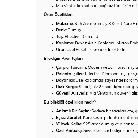
Mia Vento'dan satın alacağınız tüm ürünleri u
Ürün Özellikleri:
Malzeme:
925 Ayar Gümüş, 3 Karat Kare Pır
Renk:
Gümüş
Taş:
Effective Diamond
Kaplama:
Beyaz Altın Kaplama (Mikron Ro
Ürün Özel Paketi ile Gönderilmektedir.
Bilekliğin Avantajları:
Çarpıcı Tasarım:
Modern ve zarif tasarımıyl
Pırlanta Işıltısı:
Effective Diamond taşı, gerçek 
Dayanıklı:
Özel kaplaması sayesinde kararma
Hızlı Kargo:
Siparişiniz 24 saat içinde kargoya
Güvenli Alışveriş:
Mia Vento'nun güvenli alışv
Bu bilekliği özel kılan nedir?
Anlamlı Bir Seçim:
Sadece bir takıdan öte, gü
Eşsiz Zarafet:
Kare kesim pırlanta montürün m
Yüksek Kalite:
925 ayar gümüş ve pırlanta ile 
Özel Ambalaj:
Sevdiklerinize hediye etmek içi