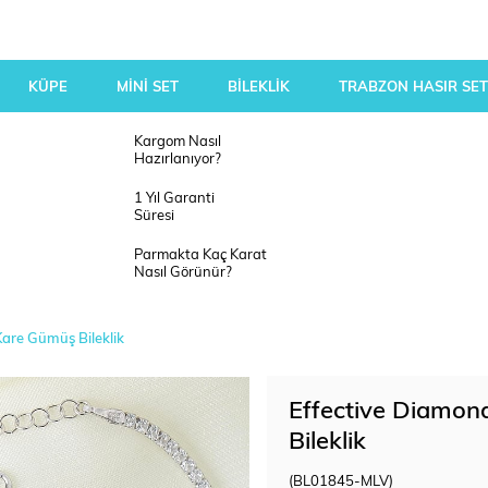
KÜPE
MİNİ SET
BİLEKLİK
TRABZON HASIR SET
Kargom Nasıl
Hazırlanıyor?
1 Yıl Garanti
Süresi
Parmakta Kaç Karat
Nasıl Görünür?
Kare Gümüş Bileklik
Effective Diamon
Bileklik
(BL01845-MLV)