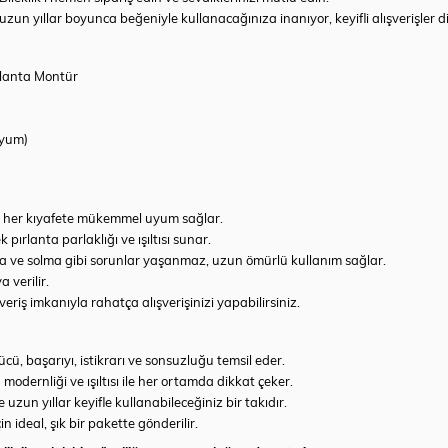
zun yıllar boyunca beğeniyle kullanacağınıza inanıyor, keyifli alışverişler di
lanta Montür
dyum)
a her kıyafete mükemmel uyum sağlar.
pırlanta parlaklığı ve ışıltısı sunar.
 ve solma gibi sorunlar yaşanmaz, uzun ömürlü kullanım sağlar.
 verilir.
eriş imkanıyla rahatça alışverişinizi yapabilirsiniz.
cü, başarıyı, istikrarı ve sonsuzluğu temsil eder.
odernliği ve ışıltısı ile her ortamda dikkat çeker.
uzun yıllar keyifle kullanabileceğiniz bir takıdır.
n ideal, şık bir pakette gönderilir.