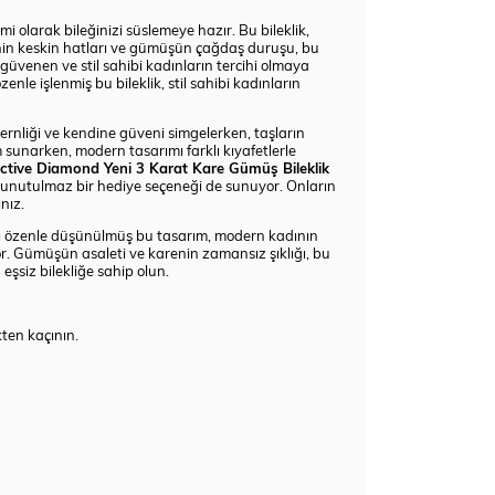
imi olarak bileğinizi süslemeye hazır. Bu bileklik,
Karenin keskin hatları ve gümüşün çağdaş duruşu, bu
güvenen ve stil sahibi kadınların tercihi olmaya
nle işlenmiş bu bileklik, stil sahibi kadınların
modernliği ve kendine güveni simgelerken, taşların
m sunarken, modern tasarımı farklı kıyafetlerle
ective Diamond Yeni 3 Karat Kare Gümüş Bileklik
nize unutulmaz bir hediye seçeneği de sunuyor. Onların
nız.
ayı özenle düşünülmüş bu tasarım, modern kadının
lıyor. Gümüşün asaleti ve karenin zamansız şıklığı, bu
 eşsiz bilekliğe sahip olun.
kten kaçının.