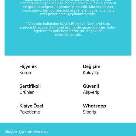
edeceğiniz bir şekilde özel hediye paketi, kutusu*, çantası
ve garanti belgesi ile gönderilmektedir. Mia Vento’dan
yapacağınız tüm gümüş takı alışverişlerinizde istisnasız
özel paketleme uygulanmaktadır.
* Videoda kullanılan büyük Effective Diamond kutu
sadece Effective Diamond ürünlerde geçerlidir. Geri kalan
öğeler tüm paketlemelerde şık bir şekilde
kullanılmaktadır.
Hijyenik
Değişim
Kargo
Kolaylığı
Sertifikalı
Güvenli
Ürünler
Alışveriş
Kişiye Özel
Whatsapp
Paketleme
Sipariş
Müşteri Çözüm Merkezi