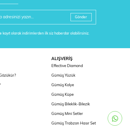
Gönder
 kayıt olarak indirimlerden ilk siz haberdar olabilirsiniz.
ALIŞVERİŞ
Effective Diamond
 Gözükür?
Gümüş Yüzük
?
Gümüş Kolye
Gümüş Küpe
Gümüş Bileklik-Bilezik
Gümüş Mini Setler
Gümüş Trabzon Hasır Set