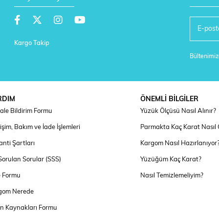
Kargo Takip
Bültenimize
RDIM
ÖNEMLİ BİLGİLER
ale Bildirim Formu
Yüzük Ölçüsü Nasıl Alınır?
şim, Bakım ve İade İşlemleri
Parmakta Kaç Karat Nasıl
nti Şartları
Kargom Nasıl Hazırlanıyor
Sorulan Sorular (SSS)
Yüzüğüm Kaç Karat?
e Formu
Nasıl Temizlemeliyim?
gom Nerede
an Kaynakları Formu