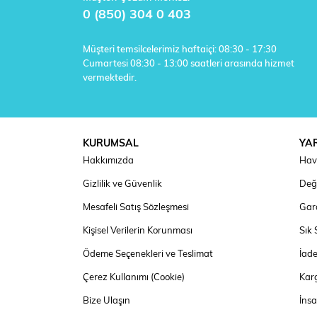
0 (850) 304 0 403
Müşteri temsilcelerimiz haftaiçi: 08:30 - 17:30
Cumartesi 08:30 - 13:00 saatleri arasında hizmet
vermektedir.
KURUMSAL
YA
Hakkımızda
Hav
Gizlilik ve Güvenlik
Deği
Mesafeli Satış Sözleşmesi
Gara
Kişisel Verilerin Korunması
Sık 
Ödeme Seçenekleri ve Teslimat
İad
Çerez Kullanımı (Cookie)
Kar
Bize Ulaşın
İns