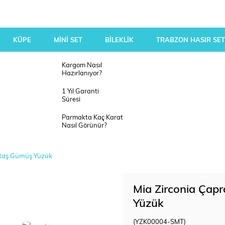
KÜPE
MİNİ SET
BİLEKLİK
TRABZON HASIR SET
Kargom Nasıl
Hazırlanıyor?
1 Yıl Garanti
Süresi
Parmakta Kaç Karat
Nasıl Görünür?
eştaş Gümüş Yüzük
Mia Zirconia Çapr
Yüzük
(YZK00004-SMT)