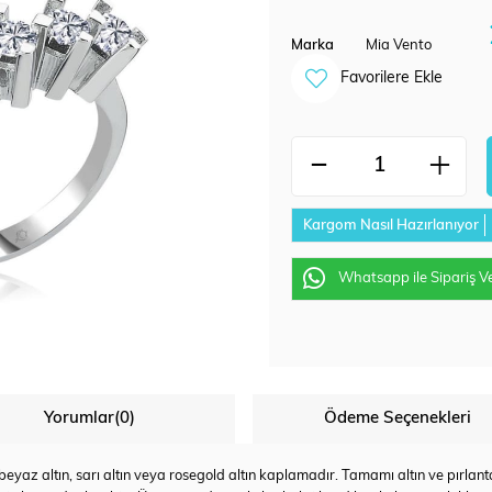
Marka
Mia Vento
Favorilere Ekle
Kargom Nasıl Hazırlanıyor
Whatsapp ile Sipariş V
Yorumlar
(0)
Ödeme Seçenekleri
az altın, sarı altın veya rosegold altın kaplamadır. Tamamı altın ve pırlanta u