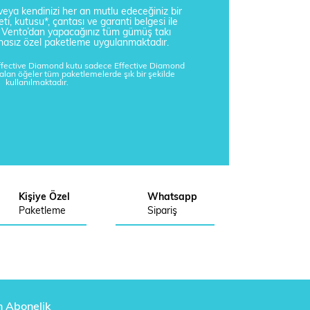
i veya kendinizi her an mutlu edeceğiniz bir
ti, kutusu*, çantası ve garanti belgesi ile
a Vento’dan yapacağınız tüm gümüş takı
tisnasız özel paketleme uygulanmaktadır.
Effective Diamond kutu sadece Effective Diamond
kalan öğeler tüm paketlemelerde şık bir şekilde
kullanılmaktadır.
Kişiye Özel
Whatsapp
Paketleme
Sipariş
n Abonelik