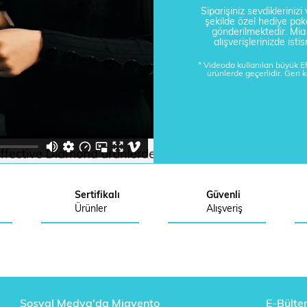
Siparişiniz sevdikleriniz
şekilde özel hediye pake
gönderilmektedir. Mi
alışverişlerinizde is
* Videoda kullanılan büyük 
ürünlerde geçerlidir. Geri 
Sertifikalı
Güvenli
Ürünler
Alışveriş
Sosyal Medya'da Miavento
E-Bülte