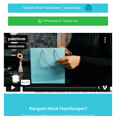
Kargom Nasıl Hazırlanıyor
Hemen İzle
Whatsapp ile Sipariş Ver
Kargom Nasıl Hazırlanıyor?
Siparişiniz sevdiklerinizi veya kendinizi her an mutlu