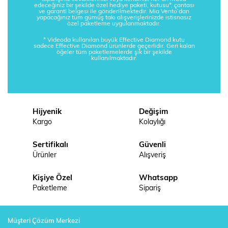
edeceğiniz bir şekilde özel hediye paketi, kutusu*, çantası
ve garanti belgesi ile gönderilmektedir. Mia Vento’dan
yapacağınız tüm gümüş takı alışverişlerinizde istisnasız
özel paketleme uygulanmaktadır.
* Videoda kullanılan büyük Effective Diamond kutu
sadece Effective Diamond ürünlerde geçerlidir. Geri kalan
öğeler tüm paketlemelerde şık bir şekilde
kullanılmaktadır.
Hijyenik
Değişim
Kargo
Kolaylığı
Sertifikalı
Güvenli
Ürünler
Alışveriş
Kişiye Özel
Whatsapp
Paketleme
Sipariş
Müşteri Çözüm Merkezi