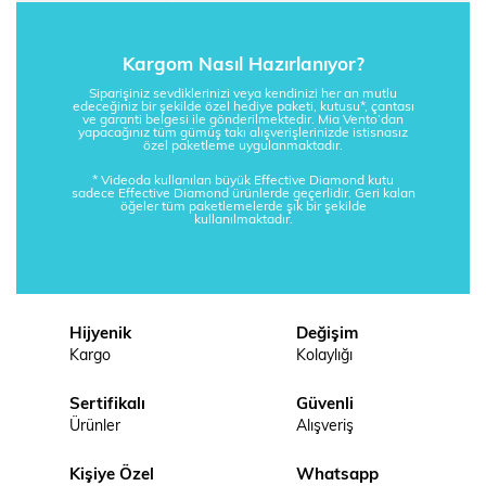
Kargom Nasıl Hazırlanıyor?
Siparişiniz sevdiklerinizi veya kendinizi her an mutlu
edeceğiniz bir şekilde özel hediye paketi, kutusu*, çantası
ve garanti belgesi ile gönderilmektedir. Mia Vento’dan
yapacağınız tüm gümüş takı alışverişlerinizde istisnasız
özel paketleme uygulanmaktadır.
* Videoda kullanılan büyük Effective Diamond kutu
sadece Effective Diamond ürünlerde geçerlidir. Geri kalan
öğeler tüm paketlemelerde şık bir şekilde
kullanılmaktadır.
Hijyenik
Değişim
Kargo
Kolaylığı
Sertifikalı
Güvenli
Ürünler
Alışveriş
Kişiye Özel
Whatsapp