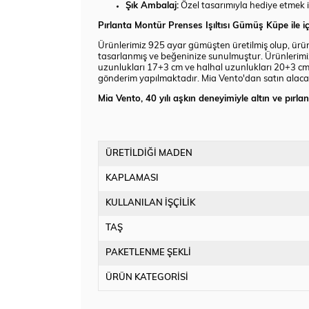
Şık Ambalaj:
Özel tasarımıyla hediye etmek 
Pırlanta Montür Prenses Işıltısı Gümüş Küpe ile iç
Ürünlerimiz 925 ayar gümüşten üretilmiş olup, ürünün 
tasarlanmış ve beğeninize sunulmuştur. Ürünlerimiz s
uzunlukları 17+3 cm ve halhal uzunlukları 20+3 cm'
gönderim yapılmaktadır. Mia Vento'dan satın alacağı
Mia Vento, 40 yılı aşkın deneyimiyle altın ve pırla
ÜRETİLDİĞİ MADEN
KAPLAMASI
KULLANILAN İŞÇİLİK
TAŞ
PAKETLENME ŞEKLİ
ÜRÜN KATEGORİSİ