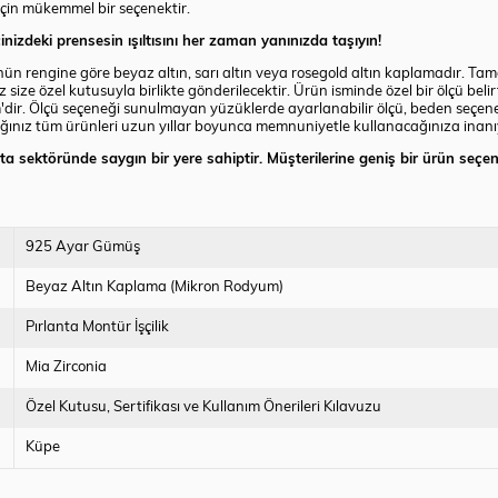
için mükemmel bir seçenektir.
inizdeki prensesin ışıltısını her zaman yanınızda taşıyın!
rengine göre beyaz altın, sarı altın veya rosegold altın kaplamadır. Tamamı a
ize özel kutusuyla birlikte gönderilecektir. Ürün isminde özel bir ölçü belirt
dir. Ölçü seçeneği sunulmayan yüzüklerde ayarlanabilir ölçü, beden seçene
nız tüm ürünleri uzun yıllar boyunca memnuniyetle kullanacağınıza inanıyor, 
nta sektöründe saygın bir yere sahiptir. Müşterilerine geniş bir ürün seçen
925 Ayar Gümüş
Beyaz Altın Kaplama (Mikron Rodyum)
Pırlanta Montür İşçilik
Mia Zirconia
Özel Kutusu
Sertifikası ve Kullanım Önerileri Kılavuzu
Küpe