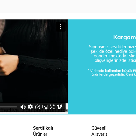
Kargom 
Siparişiniz sevdikleriniz
şekilde özel hediye pake
gönderilmektedir. Mi
alışverişlerinizde is
* Videoda kullanılan büyük 
ürünlerde geçerlidir. Geri 
Sertifikalı
Güvenli
Ürünler
Alışveriş