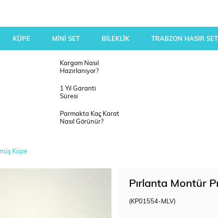
KÜPE
MİNİ SET
BİLEKLİK
TRABZON HASIR SET
Kargom Nasıl
Hazırlanıyor?
1 Yıl Garanti
Süresi
Parmakta Kaç Karat
Nasıl Görünür?
Gümüş Küpe
Pırlanta Montür P
(KP01554-MLV)