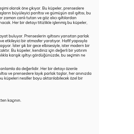
leşimi olarak öne çıkıyor. Bu küpeler, prenseslere
aşların büyüleyici parıltısı ve gümüşün asil ışıltısı, bu
 zaman canlı tutan ve göz alıcı ışıltılardan
cak. Her bir detayı titizlikle işlenmiş bu küpeler,
hayat buluyor. Prenseslerin ışıltısını yansıtan parlak
e etkileyici bir atmosfer yaratıyor. Hafif yapısıyla
yor. İster şık bir gece elbisesiyle, ister modern bir
caktır. Bu küpeler, kendiniz için değerli bir yatırım
lıkla karışık ışıltıyı gördüğünüzde, bu seçimin ne
 anlamla da değerlidir. Her bir detayı özenle
ltısı ve prenseslere layık parlak taşlar, her anınızda
bu küpeleri nesiller boyu aktarılabilecek özel bir
kten kaçının.