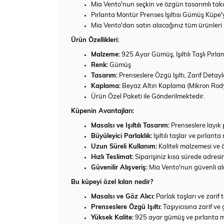
Mia Vento'nun seçkin ve özgün tasarımlı takıla
Pırlanta Montür Prenses Işıltısı Gümüş Küpe'y
Mia Vento'dan satın alacağınız tüm ürünleri u
Ürün Özellikleri:
Malzeme:
925 Ayar Gümüş, Işıltılı Taşlı Pırl
Renk:
Gümüş
Tasarım:
Prenseslere Özgü Işıltı, Zarif Detayl
Kaplama:
Beyaz Altın Kaplama (Mikron Ro
Ürün Özel Paketi ile Gönderilmektedir.
Küpenin Avantajları:
Masalsı ve Işıltılı Tasarım:
Prenseslere layık 
Büyüleyici Parlaklık:
Işıltılı taşlar ve pırlanta
Uzun Süreli Kullanım:
Kaliteli malzemesi ve 
Hızlı Teslimat:
Siparişiniz kısa sürede adresini
Güvenilir Alışveriş:
Mia Vento'nun güvenli alış
Bu küpeyi özel kılan nedir?
Masalsı ve Göz Alıcı:
Parlak taşları ve zarif t
Prenseslere Özgü Işıltı:
Taşıyıcısına zarif ve
Yüksek Kalite:
925 ayar gümüş ve pırlanta mon