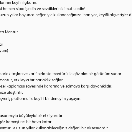
rının keyfini çıkarın.
i hemen sipariş edin ve sevdiklerinizi mutlu edin!
zun yıllar boyunca beğeniyle kullanacağınıza inanıyor, keyifli alışverişler di
anta Montür
ar
dyum)
parlak taşları ve zarif pırlanta montürü ile göz alıcı bir görünüm sunar.
 montür, etkileyici bir parlaklık sağlar.
özel kaplaması sayesinde kararma ve solmaya karşı dayanıklıdır.
ze ulaştırılır.
veriş platformu ile keyifli bir deneyim yaşayın.
asarımıyla büyüleyici bir etki yaratır.
 göz kamaştırıcı bir hava katar.
tür ile uzun yıllar kullanabileceğiniz değerli bir aksesuardır.