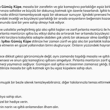
ısı Gümüş Küpe
, masalsı bir zarafetin ve göz kamaştırıcı parlaklığın eşsiz bir
 anınıza sofistike ve büyülü bir dokunuş katmak için özenle tasarlandı. Işıltılı t
zda stilinizi tamamlayacak eşsiz bir aksesuar sunuyor. İçindeki prensesi her
daki inceliği ve büyüleyici parlaklığı bir arada arayanların beğenisini kazana
onunda özel bir yere sahip olmayı hak ediyor.
stalıkla yerleştirilmiş göz alıcı ışıltılı taşları ve zarif pırlanta montürü ile 
pırlanta montürün ışıltısı bu etkiyi daha da artırarak her ortamda büyüleyici v
ı tarzlara kolaylıkla adapte olabilen çok yönlü bir aksesuar olma özelliği taşı
 Işıltısı Gümüş Küpe
stilinize her zaman zarif ve göz alıcı bir parlaklık kata
ediye etmenin en güzel yollarından birini oluşturuyor. Onların yüzündeki hayran
ece dikkat çekici görünümüyle değil, aynı zamanda taşıdığı masalsı ve ışıltılı
si ve onun göz kamaştırıcı ışıltısını simgeliyor. Pırlanta montürün zarif ışı
enerji yaymanızı sağlıyor. Gümüşün asil ışıltısı ve tasarımın zamansız şıklığı, 
ilinize masalsı bir ışıltı katmak için bu eşsiz küpelere sahip olun.
şak bir bezle silerek temizleyebilirsiniz, diğer takılarınızla temas ettirme
ltıya sahip olun.
el bir hediye verin.
n narin ve ışıltılı anlamından ilham alın.