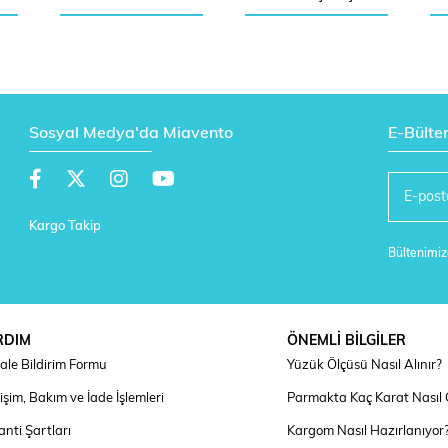
Sosyal Medya'da Miavento
E-Bülte
Kargo Takip
Bültenimize
RDIM
ÖNEMLİ BİLGİLER
ale Bildirim Formu
Yüzük Ölçüsü Nasıl Alınır?
şim, Bakım ve İade İşlemleri
Parmakta Kaç Karat Nasıl
nti Şartları
Kargom Nasıl Hazırlanıyor