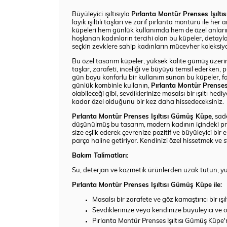
Büyüleyici ışıltısıyla
Pırlanta Montür Prenses Işılt
layık ışıltılı taşları ve zarif pırlanta montürü ile her
küpeleri hem günlük kullanımda hem de özel anlarını
hoşlanan kadınların tercihi olan bu küpeler, detaylar
seçkin zevklere sahip kadınların mücevher koleksiy
Bu özel tasarım küpeler, yüksek kalite gümüş üzerine u
taşlar, zarafeti, inceliği ve büyüyü temsil ederken, 
gün boyu konforlu bir kullanım sunan bu küpeler, farkl
günlük kombinle kullanın,
Pırlanta Montür Prenses
olabileceği gibi, sevdiklerinize masalsı bir ışıltı h
kadar özel olduğunu bir kez daha hissedeceksiniz.
Pırlanta Montür Prenses Işıltısı Gümüş Küpe
, sad
düşünülmüş bu tasarım, modern kadının içindeki prense
size eşlik ederek çevrenize pozitif ve büyüleyici bir 
parça haline getiriyor. Kendinizi özel hissetmek ve st
Bakım Talimatları:
Su, deterjan ve kozmetik ürünlerden uzak tutun, yumu
Pırlanta Montür Prenses Işıltısı Gümüş Küpe ile:
Masalsı bir zarafete ve göz kamaştırıcı bir ışı
Sevdiklerinize veya kendinize büyüleyici ve öz
Pırlanta Montür Prenses Işıltısı Gümüş Küpe'ni