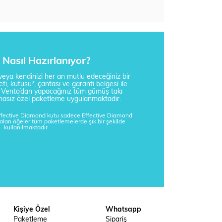
Nasıl Hazırlanıyor?
i veya kendinizi her an mutlu edeceğiniz bir
ti, kutusu*, çantası ve garanti belgesi ile
a Vento’dan yapacağınız tüm gümüş takı
tisnasız özel paketleme uygulanmaktadır.
Effective Diamond kutu sadece Effective Diamond
kalan öğeler tüm paketlemelerde şık bir şekilde
kullanılmaktadır.
Kişiye Özel
Whatsapp
Paketleme
Sipariş