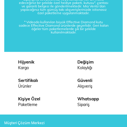
edeceğiniz bir şekilde özel hediye paketi, kutusu*, çantası
ve garanti belgesi ile gönderilmektedir. Mia Vento’dan
yapacağınız tüm gümüş takı alışverişlerinizde istisnasız
özel paketleme uygulanmaktadır.
* Videoda kullanılan büyük Effective Diamond kutu
sadece Effective Diamond ürünlerde geçerlidir. Geri kalan
öğeler tüm paketlemelerde şık bir şekilde
kullanılmaktadır.
Hijyenik
Değişim
Kargo
Kolaylığı
Sertifikalı
Güvenli
Ürünler
Alışveriş
Kişiye Özel
Whatsapp
Paketleme
Sipariş
Müşteri Çözüm Merkezi