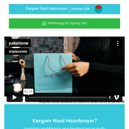
Kargom Nasıl Hazırlanıyor
Hemen İzle
Whatsapp ile Sipariş Ver
Kargom Nasıl Hazırlanıyor?
Siparişiniz sevdiklerinizi veya kendinizi her an mutlu