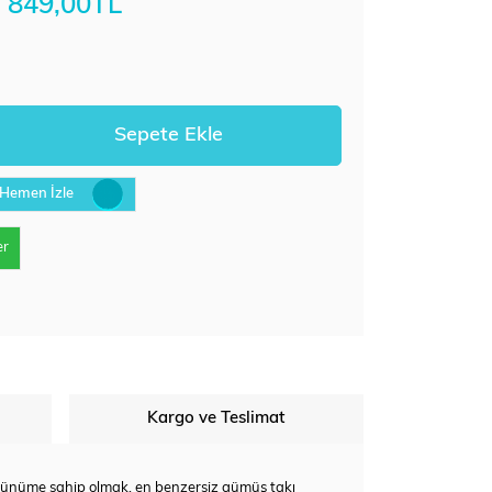
849,00TL
Hemen İzle
er
Kargo ve Teslimat
 görünüme sahip olmak, en benzersiz gümüş takı