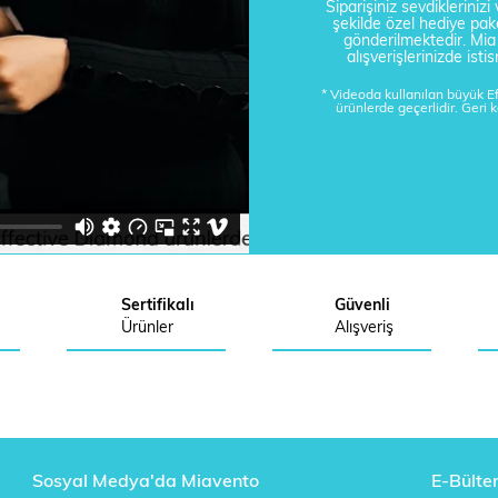
Siparişiniz sevdikleriniz
şekilde özel hediye pake
gönderilmektedir. Mi
alışverişlerinizde is
* Videoda kullanılan büyük 
ürünlerde geçerlidir. Geri 
Sertifikalı
Güvenli
Ürünler
Alışveriş
Sosyal Medya'da Miavento
E-Bülte