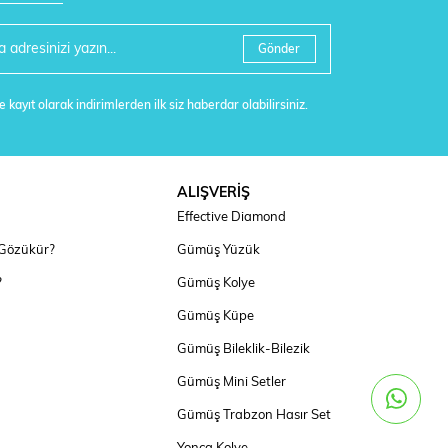
Gönder
 kayıt olarak indirimlerden ilk siz haberdar olabilirsiniz.
ALIŞVERİŞ
Effective Diamond
 Gözükür?
Gümüş Yüzük
?
Gümüş Kolye
Gümüş Küpe
Gümüş Bileklik-Bilezik
Gümüş Mini Setler
Gümüş Trabzon Hasır Set