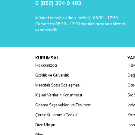
0 (850) 304 0 403
Müşteri temsilcelerimiz haftaiçi: 08:30 - 17:30
Cumartesi 08:30 - 13:00 saatleri arasında hizmet
vermektedir.
KURUMSAL
YA
Hakkımızda
Hav
Gizlilik ve Güvenlik
Deği
Mesafeli Satış Sözleşmesi
Gara
Kişisel Verilerin Korunması
Sık 
Ödeme Seçenekleri ve Teslimat
İad
Çerez Kullanımı (Cookie)
Kar
Bize Ulaşın
İns