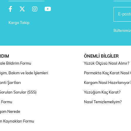
Kargo Takip
Bültenimize
RDIM
ÖNEMLİ BİLGİLER
ale Bildirim Formu
Yüzük Ölçüsü Nasıl Alınır?
şim, Bakım ve İade İşlemleri
Parmakta Kaç Karat Nasıl
nti Şartları
Kargom Nasıl Hazırlanıyor
Sorulan Sorular (SSS)
Yüzüğüm Kaç Karat?
e Formu
Nasıl Temizlemeliyim?
gom Nerede
an Kaynakları Formu