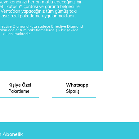
i veya kendinizi her an mutlu edeceğiniz bir
ti, kutusu*, çantası ve garanti belgesi ile
a Vento’dan yapacağınız tüm gümüş takı
tisnasız özel paketleme uygulanmaktadır.
Effective Diamond kutu sadece Effective Diamond
kalan öğeler tüm paketlemelerde şık bir şekilde
kullanılmaktadır.
Kişiye Özel
Whatsapp
Paketleme
Sipariş
n Abonelik