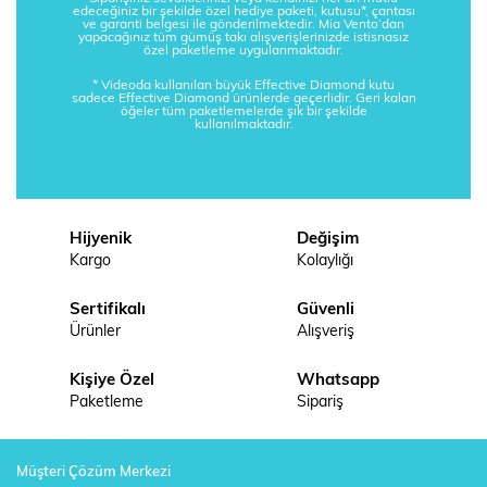
edeceğiniz bir şekilde özel hediye paketi, kutusu*, çantası
ve garanti belgesi ile gönderilmektedir. Mia Vento’dan
yapacağınız tüm gümüş takı alışverişlerinizde istisnasız
özel paketleme uygulanmaktadır.
* Videoda kullanılan büyük Effective Diamond kutu
sadece Effective Diamond ürünlerde geçerlidir. Geri kalan
öğeler tüm paketlemelerde şık bir şekilde
kullanılmaktadır.
Hijyenik
Değişim
Kargo
Kolaylığı
Sertifikalı
Güvenli
Ürünler
Alışveriş
Kişiye Özel
Whatsapp
Paketleme
Sipariş
Müşteri Çözüm Merkezi