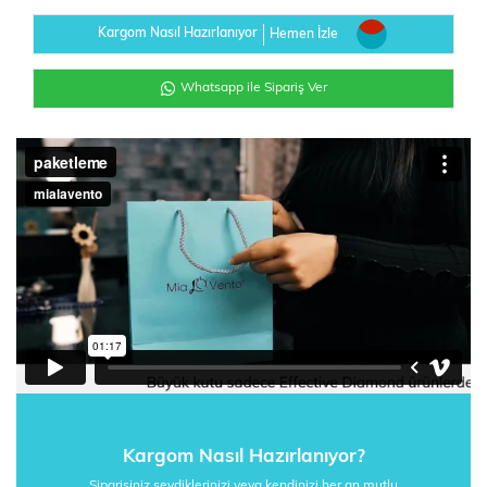
Kargom Nasıl Hazırlanıyor
Hemen İzle
Whatsapp ile Sipariş Ver
Kargom Nasıl Hazırlanıyor?
Siparişiniz sevdiklerinizi veya kendinizi her an mutlu