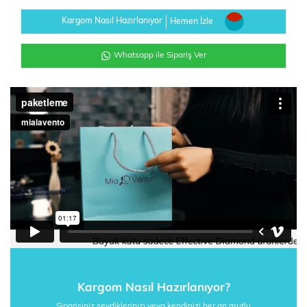
Kargom Nasıl Hazırlanıyor
Hemen İzle
Whatsapp ile Sipariş Ver
Kargom Nasıl Hazırlanıyor?
Siparişiniz sevdiklerinizi veya kendinizi her an mutlu