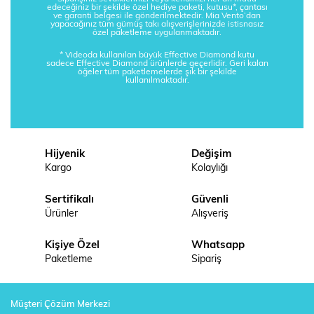
edeceğiniz bir şekilde özel hediye paketi, kutusu*, çantası
ve garanti belgesi ile gönderilmektedir. Mia Vento’dan
yapacağınız tüm gümüş takı alışverişlerinizde istisnasız
özel paketleme uygulanmaktadır.
* Videoda kullanılan büyük Effective Diamond kutu
sadece Effective Diamond ürünlerde geçerlidir. Geri kalan
öğeler tüm paketlemelerde şık bir şekilde
kullanılmaktadır.
Hijyenik
Değişim
Kargo
Kolaylığı
Sertifikalı
Güvenli
Ürünler
Alışveriş
Kişiye Özel
Whatsapp
Paketleme
Sipariş
Müşteri Çözüm Merkezi