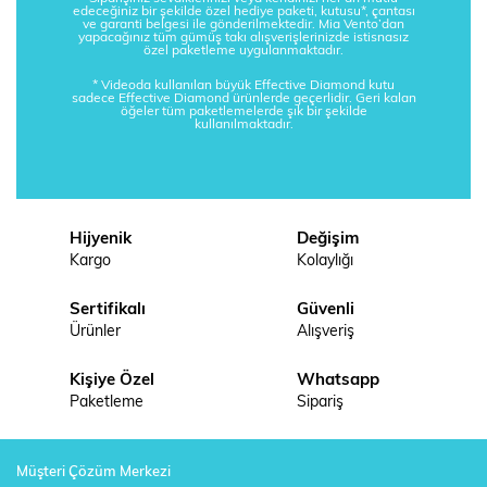
edeceğiniz bir şekilde özel hediye paketi, kutusu*, çantası
ve garanti belgesi ile gönderilmektedir. Mia Vento’dan
yapacağınız tüm gümüş takı alışverişlerinizde istisnasız
özel paketleme uygulanmaktadır.
* Videoda kullanılan büyük Effective Diamond kutu
sadece Effective Diamond ürünlerde geçerlidir. Geri kalan
öğeler tüm paketlemelerde şık bir şekilde
kullanılmaktadır.
Hijyenik
Değişim
Kargo
Kolaylığı
Sertifikalı
Güvenli
Ürünler
Alışveriş
Kişiye Özel
Whatsapp
Paketleme
Sipariş
Müşteri Çözüm Merkezi