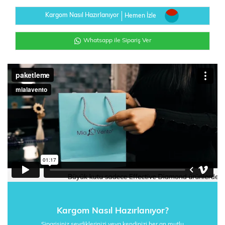
Kargom Nasıl Hazırlanıyor
Hemen İzle
Whatsapp ile Sipariş Ver
Kargom Nasıl Hazırlanıyor?
Siparişiniz sevdiklerinizi veya kendinizi her an mutlu