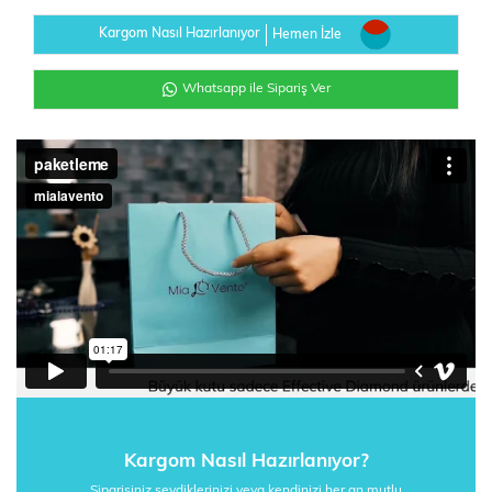
Kargom Nasıl Hazırlanıyor
Hemen İzle
Whatsapp ile Sipariş Ver
Kargom Nasıl Hazırlanıyor?
Siparişiniz sevdiklerinizi veya kendinizi her an mutlu