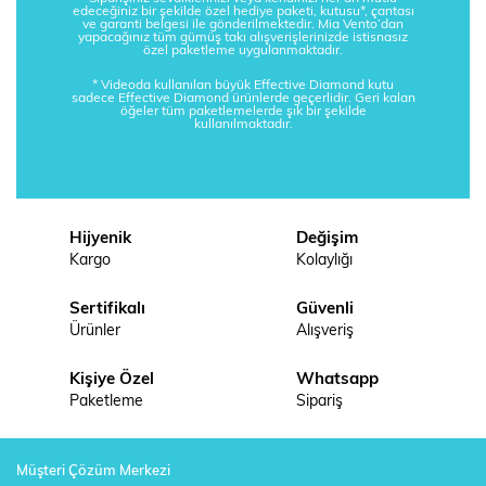
edeceğiniz bir şekilde özel hediye paketi, kutusu*, çantası
ve garanti belgesi ile gönderilmektedir. Mia Vento’dan
yapacağınız tüm gümüş takı alışverişlerinizde istisnasız
özel paketleme uygulanmaktadır.
* Videoda kullanılan büyük Effective Diamond kutu
sadece Effective Diamond ürünlerde geçerlidir. Geri kalan
öğeler tüm paketlemelerde şık bir şekilde
kullanılmaktadır.
Hijyenik
Değişim
Kargo
Kolaylığı
Sertifikalı
Güvenli
Ürünler
Alışveriş
Kişiye Özel
Whatsapp
Paketleme
Sipariş
Müşteri Çözüm Merkezi