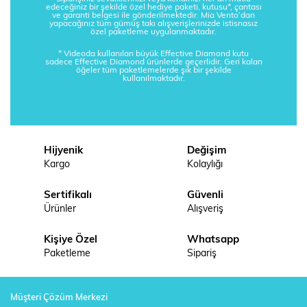
edeceğiniz bir şekilde özel hediye paketi, kutusu*, çantası
ve garanti belgesi ile gönderilmektedir. Mia Vento’dan
yapacağınız tüm gümüş takı alışverişlerinizde istisnasız
özel paketleme uygulanmaktadır.
* Videoda kullanılan büyük Effective Diamond kutu
sadece Effective Diamond ürünlerde geçerlidir. Geri kalan
öğeler tüm paketlemelerde şık bir şekilde
kullanılmaktadır.
Hijyenik
Değişim
Kargo
Kolaylığı
Sertifikalı
Güvenli
Ürünler
Alışveriş
Kişiye Özel
Whatsapp
Paketleme
Sipariş
Müşteri Çözüm Merkezi