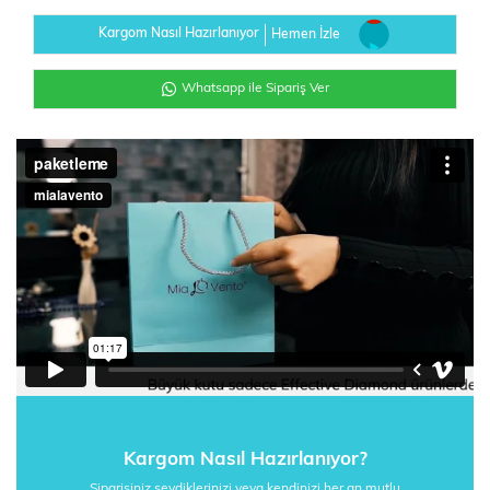
Kargom Nasıl Hazırlanıyor
Hemen İzle
Whatsapp ile Sipariş Ver
Kargom Nasıl Hazırlanıyor?
Siparişiniz sevdiklerinizi veya kendinizi her an mutlu