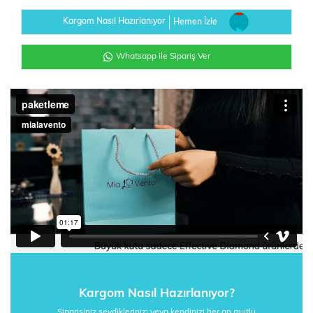
Kargom Nasıl Hazırlanıyor
Hemen İzle
Whatsapp ile Sipariş Ver
Kargom Nasıl Hazırlanıyor?
Siparişiniz sevdiklerinizi veya kendinizi her an mutlu