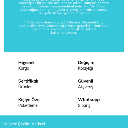
edeceğiniz bir şekilde özel hediye paketi, kutusu*, çantası
ve garanti belgesi ile gönderilmektedir. Mia Vento’dan
yapacağınız tüm gümüş takı alışverişlerinizde istisnasız
özel paketleme uygulanmaktadır.
* Videoda kullanılan büyük Effective Diamond kutu
sadece Effective Diamond ürünlerde geçerlidir. Geri kalan
öğeler tüm paketlemelerde şık bir şekilde
kullanılmaktadır.
Hijyenik
Değişim
Kargo
Kolaylığı
Sertifikalı
Güvenli
Ürünler
Alışveriş
Kişiye Özel
Whatsapp
Paketleme
Sipariş
Müşteri Çözüm Merkezi