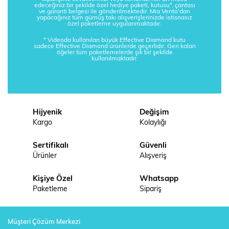
edeceğiniz bir şekilde özel hediye paketi, kutusu*, çantası
ve garanti belgesi ile gönderilmektedir. Mia Vento’dan
yapacağınız tüm gümüş takı alışverişlerinizde istisnasız
özel paketleme uygulanmaktadır.
* Videoda kullanılan büyük Effective Diamond kutu
sadece Effective Diamond ürünlerde geçerlidir. Geri kalan
öğeler tüm paketlemelerde şık bir şekilde
kullanılmaktadır.
Hijyenik
Değişim
Kargo
Kolaylığı
Sertifikalı
Güvenli
Ürünler
Alışveriş
Kişiye Özel
Whatsapp
Paketleme
Sipariş
Müşteri Çözüm Merkezi