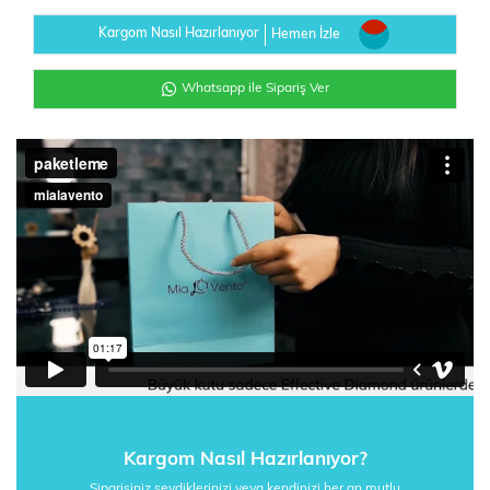
Kargom Nasıl Hazırlanıyor
Hemen İzle
Whatsapp ile Sipariş Ver
Kargom Nasıl Hazırlanıyor?
Siparişiniz sevdiklerinizi veya kendinizi her an mutlu