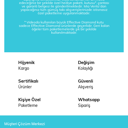
edeceğiniz bir şekilde özel hediye paketi, kutusu*, çantası
ve garanti belgesi ile gönderilmektedir. Mia Vento’dan
yapacağınız tüm gümüş takı alışverişlerinizde istisnasız
özel paketleme uygulanmaktadır.
* Videoda kullanılan büyük Effective Diamond kutu
sadece Effective Diamond ürünlerde geçerlidir. Geri kalan
öğeler tüm paketlemelerde şık bir şekilde
kullanılmaktadır.
Hijyenik
Değişim
Kargo
Kolaylığı
Sertifikalı
Güvenli
Ürünler
Alışveriş
Kişiye Özel
Whatsapp
Paketleme
Sipariş
Müşteri Çözüm Merkezi