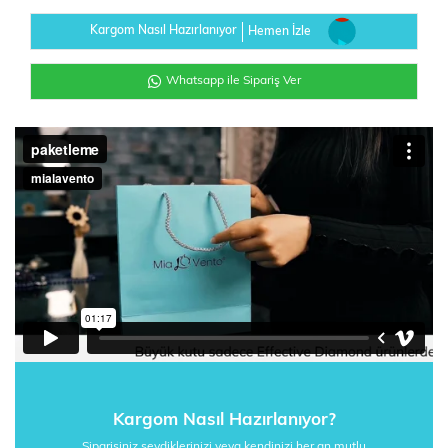
Kargom Nasıl Hazırlanıyor
Hemen İzle
Whatsapp ile Sipariş Ver
Kargom Nasıl Hazırlanıyor?
Siparişiniz sevdiklerinizi veya kendinizi her an mutlu