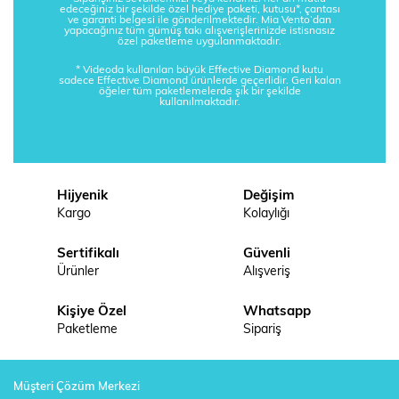
edeceğiniz bir şekilde özel hediye paketi, kutusu*, çantası
ve garanti belgesi ile gönderilmektedir. Mia Vento’dan
yapacağınız tüm gümüş takı alışverişlerinizde istisnasız
özel paketleme uygulanmaktadır.
* Videoda kullanılan büyük Effective Diamond kutu
sadece Effective Diamond ürünlerde geçerlidir. Geri kalan
öğeler tüm paketlemelerde şık bir şekilde
kullanılmaktadır.
Hijyenik
Değişim
Kargo
Kolaylığı
Sertifikalı
Güvenli
Ürünler
Alışveriş
Kişiye Özel
Whatsapp
Paketleme
Sipariş
Müşteri Çözüm Merkezi