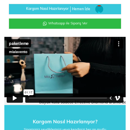
Kargom Nasıl Hazırlanıyor
Hemen İzle
Whatsapp ile Sipariş Ver
Kargom Nasıl Hazırlanıyor?
Siparişiniz sevdiklerinizi veya kendinizi her an mutlu