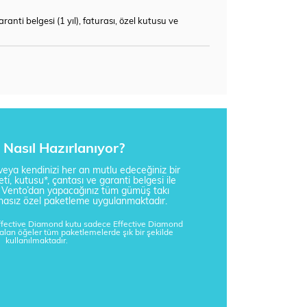
nti belgesi (1 yıl), faturası, özel kutusu ve
Nasıl Hazırlanıyor?
i veya kendinizi her an mutlu edeceğiniz bir
ti, kutusu*, çantası ve garanti belgesi ile
a Vento’dan yapacağınız tüm gümüş takı
tisnasız özel paketleme uygulanmaktadır.
Effective Diamond kutu sadece Effective Diamond
kalan öğeler tüm paketlemelerde şık bir şekilde
kullanılmaktadır.