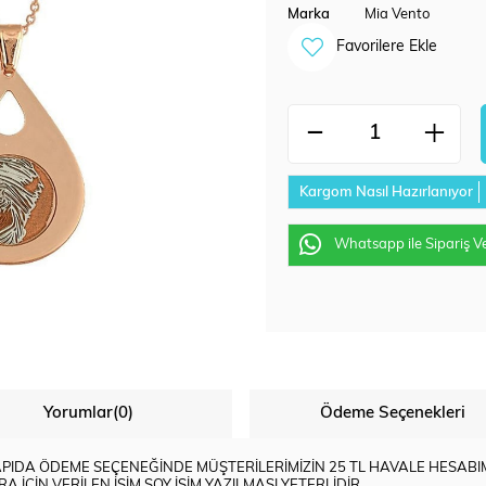
Marka
Mia Vento
Favorilere Ekle
Kargom Nasıl Hazırlanıyor
Whatsapp ile Sipariş V
Yorumlar
(0)
Ödeme Seçenekleri
 KAPIDA ÖDEME SEÇENEĞİNDE MÜŞTERİLERİMİZİN 25 TL HAVALE HESA
İÇİN VERİLEN İSİM SOY İSİM YAZILMASI YETERLİDİR.