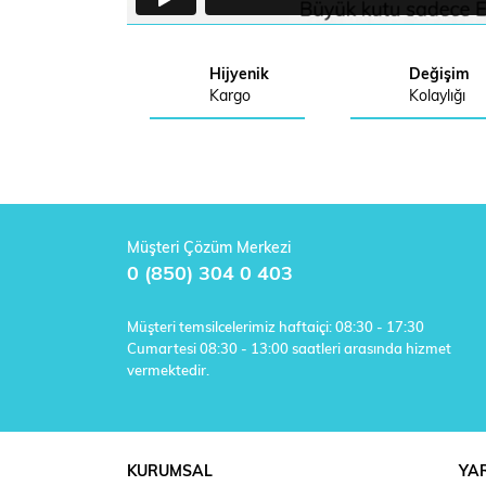
Hijyenik
Değişim
Kargo
Kolaylığı
Müşteri Çözüm Merkezi
0 (850) 304 0 403
Müşteri temsilcelerimiz haftaiçi: 08:30 - 17:30
Cumartesi 08:30 - 13:00 saatleri arasında hizmet
vermektedir.
KURUMSAL
YA