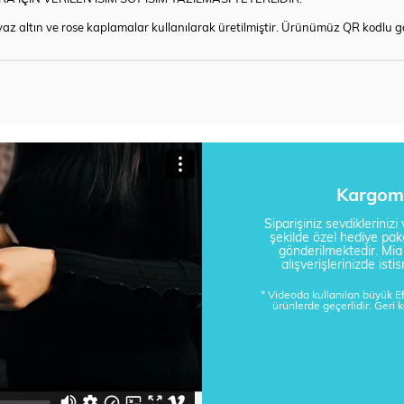
z altın ve rose kaplamalar kullanılarak üretilmiştir. Ürünümüz QR kodlu gara
Kargom 
Siparişiniz sevdikleriniz
şekilde özel hediye pake
gönderilmektedir. Mi
alışverişlerinizde is
* Videoda kullanılan büyük 
ürünlerde geçerlidir. Geri 