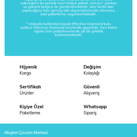
edeceğiniz bir şekilde özel hediye paketi, kutusu*, çantası
ve garanti belgesi ile gönderilmektedir. Mia Vento’dan
yapacağınız tüm gümüş takı alışverişlerinizde istisnasız
özel paketleme uygulanmaktadır.
* Videoda kullanılan büyük Effective Diamond kutu
sadece Effective Diamond ürünlerde geçerlidir. Geri kalan
öğeler tüm paketlemelerde şık bir şekilde
kullanılmaktadır.
Hijyenik
Değişim
Kargo
Kolaylığı
Sertifikalı
Güvenli
Ürünler
Alışveriş
Kişiye Özel
Whatsapp
Paketleme
Sipariş
Müşteri Çözüm Merkezi