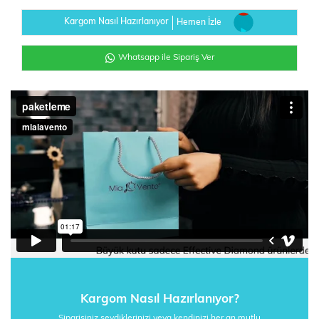
Kargom Nasıl Hazırlanıyor
Hemen İzle
Whatsapp ile Sipariş Ver
Kargom Nasıl Hazırlanıyor?
Siparişiniz sevdiklerinizi veya kendinizi her an mutlu