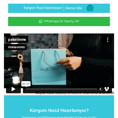
Kargom Nasıl Hazırlanıyor
Hemen İzle
Whatsapp ile Sipariş Ver
Kargom Nasıl Hazırlanıyor?
Siparişiniz sevdiklerinizi veya kendinizi her an mutlu