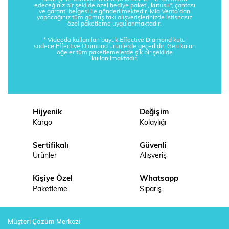
edeceğiniz bir şekilde özel hediye paketi, kutusu*, çantası
ve garanti belgesi ile gönderilmektedir. Mia Vento’dan
yapacağınız tüm gümüş takı alışverişlerinizde istisnasız
özel paketleme uygulanmaktadır.
* Videoda kullanılan büyük Effective Diamond kutu
sadece Effective Diamond ürünlerde geçerlidir. Geri kalan
öğeler tüm paketlemelerde şık bir şekilde
kullanılmaktadır.
Hijyenik
Değişim
Kargo
Kolaylığı
Sertifikalı
Güvenli
Ürünler
Alışveriş
Kişiye Özel
Whatsapp
Paketleme
Sipariş
Müşteri Çözüm Merkezi