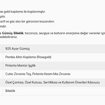
ose gold kaplama ile kaplanmıştır.
ptir.
zarif ve göz alıcı bir görünüm kazandırır.
imdir.
s Gümüş Bileklik
, tarzınıza, sevgiye ve baharın enerjisine değer verenler iç
debilirsiniz.
925 Ayar Gümüş
Pembe Altın Kaplama (Rosegold)
Pırlanta Montür İşçilik
Cubic Zirconia Taş
Pırlanta Kesim Mia Zirconia
Özel Çantası
Özel Kutusu
Sertifikası ve Kullanım Önerileri Kılavuzu
Bileklik