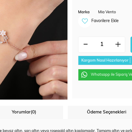
Marka
Mia Vento
Favorilere Ekle
Kargom Nasıl Hazırlanıyor
Whatsapp ile Sipariş V
Yorumlar
(0)
Ödeme Seçenekleri
yaz altın, sarı altın veya rosegold altın kaplamadır. Tamamı altın ve pırlan