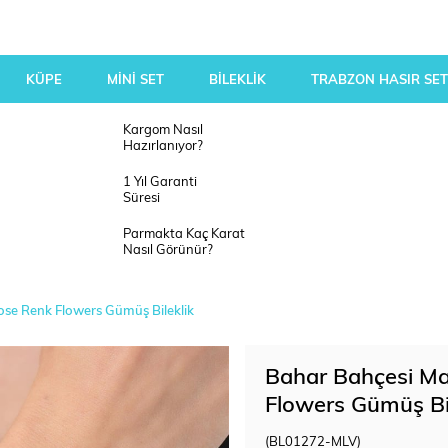
KÜPE
MİNİ SET
BİLEKLİK
TRABZON HASIR SET
Kargom Nasıl
Hazırlanıyor?
1 Yıl Garanti
Süresi
Parmakta Kaç Karat
Nasıl Görünür?
ose Renk Flowers Gümüş Bileklik
Bahar Bahçesi Ma
Flowers Gümüş Bil
(BL01272-MLV)