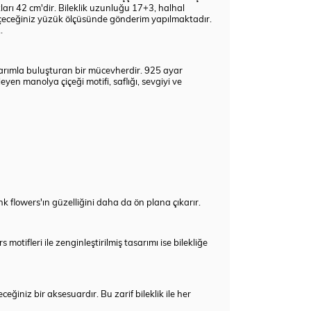
ları 42 cm'dir. Bileklik uzunluğu 17+3, halhal
eçeceğiniz yüzük ölçüsünde gönderim yapılmaktadır.
.
sarımla buluşturan bir mücevherdir. 925 ayar
eyen manolya çiçeği motifi, saflığı, sevgiyi ve
k flowers'ın güzelliğini daha da ön plana çıkarır.
motifleri ile zenginleştirilmiş tasarımı ise bilekliğe
iniz bir aksesuardır. Bu zarif bileklik ile her