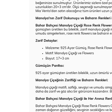
beğeninize sunulmuştur. Ürünlerimiz sizlere özel pak
uzunlukları 20+3 cm'dir. Ölçü seçeneği sunulmayan
Mia Vento'dan satın alacağınız tüm ürünleri uzun yıl
Manolya'nın Zarif Dokunuşu ve Baharın Renkleri i
Bahar Bahçesi Manolya Çiçeği Rose Renk Flower
gümüşten üretilen bu bileklik, zarif manolya çiçeği mo
umudu simgelerken, rose renk flowers ise baharın ener
Zarif Detaylar:
Malzeme: 925 Ayar Gümüş, Rose Renk Flow
Motif: Manolya Çiçeği ve Flowers
Boyut: 17+3 cm
Gümüşün Parıltısı:
925 ayar gümüşten üretilen bileklik, uzun ömürlü ve 
Manolya Çiçeğinin Zarifliği ve Baharın Renkleri:
Manolya çiçeği motifi, saflığı, sevgiyi ve umudu simge
daha da zarif ve göz alıcı bir görünüm kazandırır. Bu 
Bahar Bahçesi Manolya Çiçeği ile Her Anınız Renk
Bahar Bahçesi Manolya Çiçeği Rose Renk Flowers Gümü
zaman doğanın güzelliğini, sevginin sıcaklığını ve ba