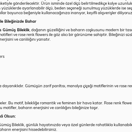
etiyle gönderilecektir. Ürün isminde özel ölçü belirtilmedikçe kolye uzunluk
 yüzüklerde ayarlanabilir ölçü, beden seçeneği sunulmuş yüzüklerde ise s
lar boyunca beğeniyle kullanacağınıza inanıyor, keyifli alışverişler diliyoruz
le Bileğinizde Bahar
s Gümüş Bileklik
, doğanın güzelliğini ve baharın coşkusunu modern bir ta
tifleri ve rose renk flowers ile göz alıcı bir görünüme sahiptir. Bileğinizi süsl
jisini ve canlılığını yansıtır.
ers
dayanıklıdır. Gümüşün zarif parıltısı, manolya çiçeği motiflerinin ve rose ren
ler. Bu motif, bilekliğe romantik ve feminen bir hava katar. Rose renk flowers 
motifler, baharın enerjisini ve canlılığını bileğinize taşır.
li Olsun:
ş Bileklik, günlük hayatınızda veya özel günlerde rahatlıkla kullanabileceğ
harın enerjisini hissedebilirsiniz.