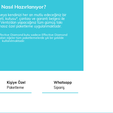
Nasıl Hazırlanıyor?
i veya kendinizi her an mutlu edeceğiniz bir
ti, kutusu*, çantası ve garanti belgesi ile
a Vento’dan yapacağınız tüm gümüş takı
tisnasız özel paketleme uygulanmaktadır.
Effective Diamond kutu sadece Effective Diamond
kalan öğeler tüm paketlemelerde şık bir şekilde
kullanılmaktadır.
Kişiye Özel
Whatsapp
Paketleme
Sipariş