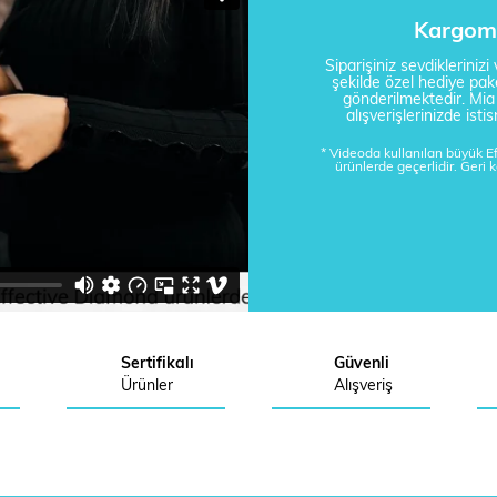
Kargom 
Siparişiniz sevdikleriniz
şekilde özel hediye pake
gönderilmektedir. Mi
alışverişlerinizde is
* Videoda kullanılan büyük 
ürünlerde geçerlidir. Geri 
Sertifikalı
Güvenli
Ürünler
Alışveriş