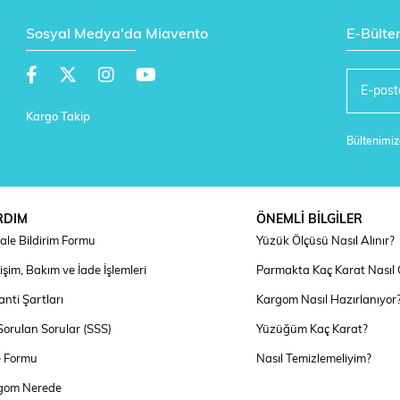
Sosyal Medya'da Miavento
E-Bülte
Kargo Takip
Bültenimize
RDIM
ÖNEMLİ BİLGİLER
ale Bildirim Formu
Yüzük Ölçüsü Nasıl Alınır?
şim, Bakım ve İade İşlemleri
Parmakta Kaç Karat Nasıl
nti Şartları
Kargom Nasıl Hazırlanıyor
Sorulan Sorular (SSS)
Yüzüğüm Kaç Karat?
e Formu
Nasıl Temizlemeliyim?
gom Nerede