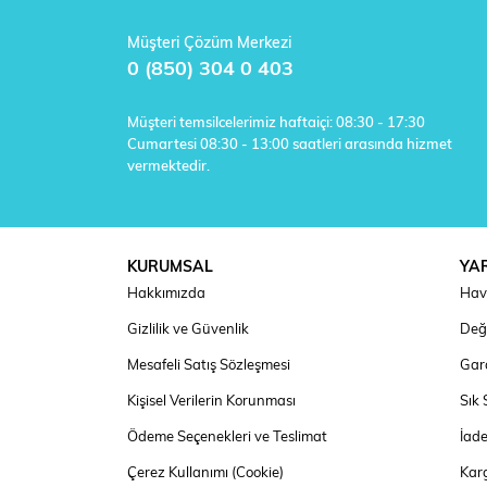
Müşteri Çözüm Merkezi
0 (850) 304 0 403
Müşteri temsilcelerimiz haftaiçi: 08:30 - 17:30
Cumartesi 08:30 - 13:00 saatleri arasında hizmet
vermektedir.
KURUMSAL
YA
Hakkımızda
Hav
Gizlilik ve Güvenlik
Deği
Mesafeli Satış Sözleşmesi
Gara
Kişisel Verilerin Korunması
Sık 
Ödeme Seçenekleri ve Teslimat
İad
Çerez Kullanımı (Cookie)
Kar