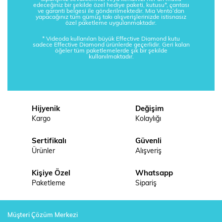
edeceğiniz bir şekilde özel hediye paketi, kutusu*, çantası
ve garanti belgesi ile gönderilmektedir. Mia Vento’dan
yapacağınız tüm gümüş takı alışverişlerinizde istisnasız
özel paketleme uygulanmaktadır.
* Videoda kullanılan büyük Effective Diamond kutu
sadece Effective Diamond ürünlerde geçerlidir. Geri kalan
öğeler tüm paketlemelerde şık bir şekilde
kullanılmaktadır.
Hijyenik
Değişim
Kargo
Kolaylığı
Sertifikalı
Güvenli
Ürünler
Alışveriş
Kişiye Özel
Whatsapp
Paketleme
Sipariş
Müşteri Çözüm Merkezi