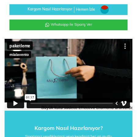
Kargom Nasıl Hazırlanıyor
Hemen İzle
Whatsapp ile Sipariş Ver
Kargom Nasıl Hazırlanıyor?
Siparişiniz sevdiklerinizi veya kendinizi her an mutlu