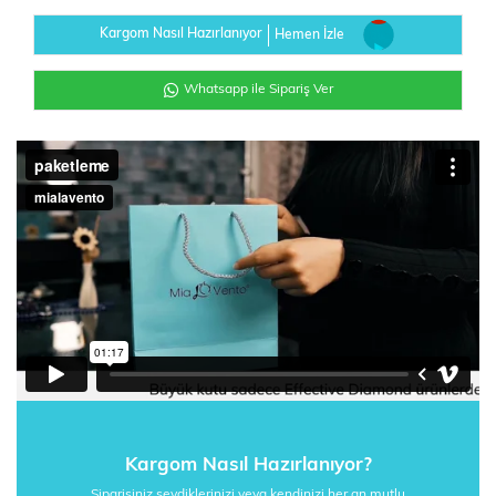
Kargom Nasıl Hazırlanıyor
Hemen İzle
Whatsapp ile Sipariş Ver
Kargom Nasıl Hazırlanıyor?
Siparişiniz sevdiklerinizi veya kendinizi her an mutlu