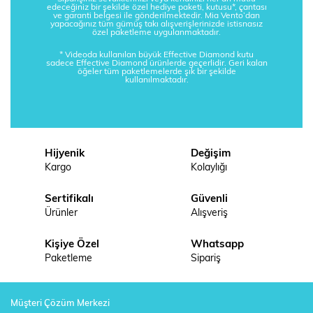
edeceğiniz bir şekilde özel hediye paketi, kutusu*, çantası
ve garanti belgesi ile gönderilmektedir. Mia Vento’dan
yapacağınız tüm gümüş takı alışverişlerinizde istisnasız
özel paketleme uygulanmaktadır.
* Videoda kullanılan büyük Effective Diamond kutu
sadece Effective Diamond ürünlerde geçerlidir. Geri kalan
öğeler tüm paketlemelerde şık bir şekilde
kullanılmaktadır.
Hijyenik
Değişim
Kargo
Kolaylığı
Sertifikalı
Güvenli
Ürünler
Alışveriş
Kişiye Özel
Whatsapp
Paketleme
Sipariş
Müşteri Çözüm Merkezi