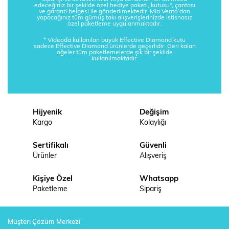
edeceğiniz bir şekilde özel hediye paketi, kutusu*, çantası
ve garanti belgesi ile gönderilmektedir. Mia Vento’dan
yapacağınız tüm gümüş takı alışverişlerinizde istisnasız
özel paketleme uygulanmaktadır.
* Videoda kullanılan büyük Effective Diamond kutu
sadece Effective Diamond ürünlerde geçerlidir. Geri kalan
öğeler tüm paketlemelerde şık bir şekilde
kullanılmaktadır.
Hijyenik
Değişim
Kargo
Kolaylığı
Sertifikalı
Güvenli
Ürünler
Alışveriş
Kişiye Özel
Whatsapp
Paketleme
Sipariş
Müşteri Çözüm Merkezi