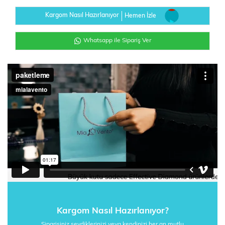
Kargom Nasıl Hazırlanıyor
Hemen İzle
Whatsapp ile Sipariş Ver
Kargom Nasıl Hazırlanıyor?
Siparişiniz sevdiklerinizi veya kendinizi her an mutlu