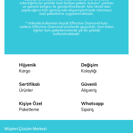
edeceğiniz bir şekilde özel hediye paketi, kutusu*, çantası
ve garanti belgesi ile gönderilmektedir. Mia Vento’dan
yapacağınız tüm gümüş takı alışverişlerinizde istisnasız
özel paketleme uygulanmaktadır.
* Videoda kullanılan büyük Effective Diamond kutu
sadece Effective Diamond ürünlerde geçerlidir. Geri kalan
öğeler tüm paketlemelerde şık bir şekilde
kullanılmaktadır.
Hijyenik
Değişim
Kargo
Kolaylığı
Sertifikalı
Güvenli
Ürünler
Alışveriş
Kişiye Özel
Whatsapp
Paketleme
Sipariş
Müşteri Çözüm Merkezi