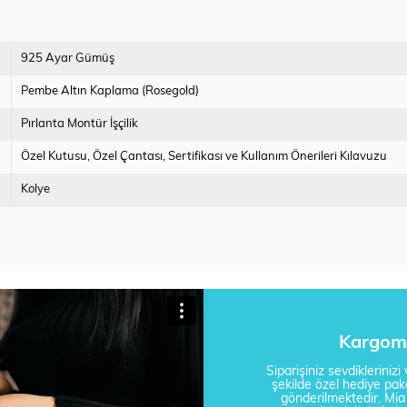
925 Ayar Gümüş
Pembe Altın Kaplama (Rosegold)
Pırlanta Montür İşçilik
Özel Kutusu
Özel Çantası
Sertifikası ve Kullanım Önerileri Kılavuzu
Kolye
Kargom 
Siparişiniz sevdikleriniz
şekilde özel hediye pake
gönderilmektedir. Mi