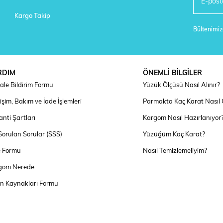
Kargo Takip
Bültenimize
RDIM
ÖNEMLİ BİLGİLER
ale Bildirim Formu
Yüzük Ölçüsü Nasıl Alınır?
şim, Bakım ve İade İşlemleri
Parmakta Kaç Karat Nasıl
nti Şartları
Kargom Nasıl Hazırlanıyor
Sorulan Sorular (SSS)
Yüzüğüm Kaç Karat?
e Formu
Nasıl Temizlemeliyim?
gom Nerede
an Kaynakları Formu