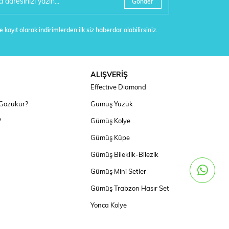
Gönder
 kayıt olarak indirimlerden ilk siz haberdar olabilirsiniz.
ALIŞVERİŞ
Effective Diamond
 Gözükür?
Gümüş Yüzük
?
Gümüş Kolye
Gümüş Küpe
Gümüş Bileklik-Bilezik
Gümüş Mini Setler
Gümüş Trabzon Hasır Set
Yonca Kolye