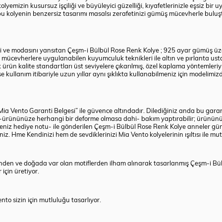
lyemizin kusursuz işçiliği ve büyüleyici güzelliği, kıyafetlerinizle eşsiz bir u
 bu kolyenin benzersiz tasarımı masalsı zerafetinizi gümüş mücevherle buluş
i ve modasını yansıtan Çeşm-i Bülbül Rose Renk Kolye ; 925 ayar gümüş üzer
 mücevherlere uygulanabilen kuyumculuk teknikleri ile altın ve pırlanta usta
ün kalite standartları üst seviyelere çıkarılmış, özel kaplama yöntemleri
kullanım itibariyle uzun yıllar aynı şıklıkta kullanabilmeniz için modelimizd
odlu Mia Vento Garanti Belgesi” ile güvence altındadır. Dilediğiniz anda bu g
ak -ürününüze herhangi bir deforme olmasa dahi- bakım yaptırabilir; ürünün
erseniz hediye notu- ile gönderilen Çeşm-i Bülbül Rose Renk Kolye anneler g
iz. Hme Kendinizi hem de sevdiklerinizi Mia Vento kolyelerinin ışıltısı ile mutl
rinden ve doğada var olan motiflerden ilham alınarak tasarlanmış Çeşm-i 
için üretiyor.
nto sizin için mutluluğu tasarlıyor.