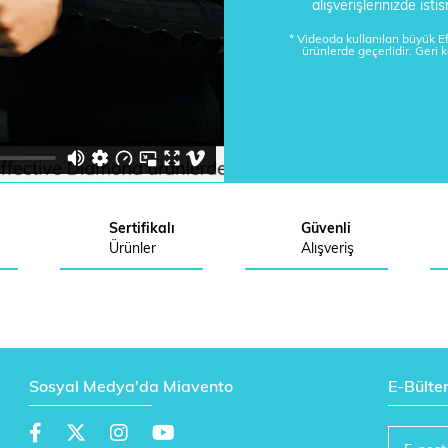
alışverişlerinizde is
* Videoda kullanılan büyük 
ürünlerde geçerlidir. Geri 
Sertifikalı
Güvenli
Ürünler
Alışveriş
Sosyal Medya'da Miavento
E-Bülte