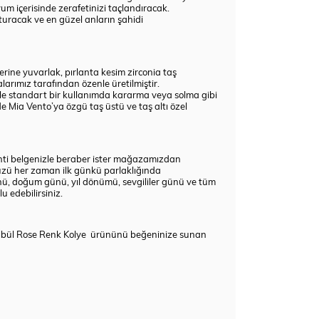
yum içerisinde zerafetinizi taçlandıracak.
turacak ve en güzel anların şahidi
ine yuvarlak, pırlanta kesim zirconia taş
larımız tarafından özenle üretilmiştir.
yle standart bir kullanımda kararma veya solma gibi
e Mia Vento’ya özgü taş üstü ve taş altı özel
aranti belgenizle beraber ister mağazamızdan
üzü her zaman ilk günkü parlaklığında
ünü, doğum günü, yıl dönümü, sevgililer günü ve tüm
u edebilirsiniz.
Bülbül Rose Renk Kolye ürününü beğeninize sunan