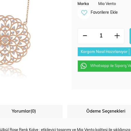
Marka
Mia Vento
Favorilere Ekle
Kargom Nasıl Hazırlanıyor
Whatsapp ile Sipariş V
Yorumlar
(0)
Ödeme Seçenekleri
ülbül Rose Renk Kolye ; etkileyici tasarımı ve Mia Vento kalitesi ile şıklığınız