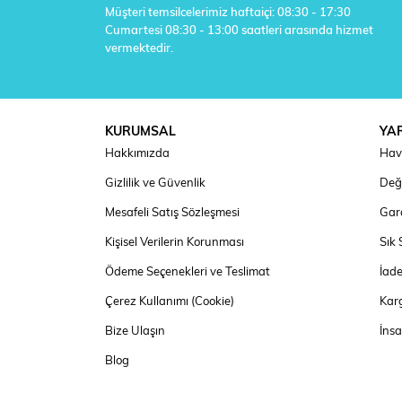
Müşteri temsilcelerimiz haftaiçi: 08:30 - 17:30
Cumartesi 08:30 - 13:00 saatleri arasında hizmet
vermektedir.
KURUMSAL
YA
Hakkımızda
Hav
Gizlilik ve Güvenlik
Deği
Mesafeli Satış Sözleşmesi
Gara
Kişisel Verilerin Korunması
Sık 
Ödeme Seçenekleri ve Teslimat
İad
Çerez Kullanımı (Cookie)
Kar
Bize Ulaşın
İns
Blog