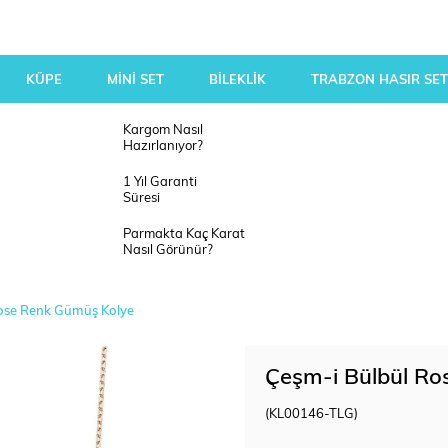
KÜPE
MİNİ SET
BİLEKLİK
TRABZON HASIR SET
Kargom Nasıl
Hazırlanıyor?
1 Yıl Garanti
Süresi
Parmakta Kaç Karat
Nasıl Görünür?
ose Renk Gümüş Kolye
Çeşm-i Bülbül Ro
(KL00146-TLG)