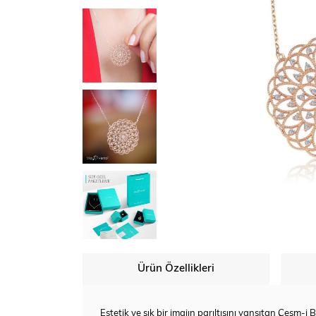
Ürün Özellikleri
Estetik ve şık bir imajın parıltısını yansıtan Çeşm-i B