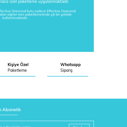
tisnasız özel paketleme uygulanmaktadır.
Effective Diamond kutu sadece Effective Diamond
kalan öğeler tüm paketlemelerde şık bir şekilde
kullanılmaktadır.
Kişiye Özel
Whatsapp
Paketleme
Sipariş
n Abonelik