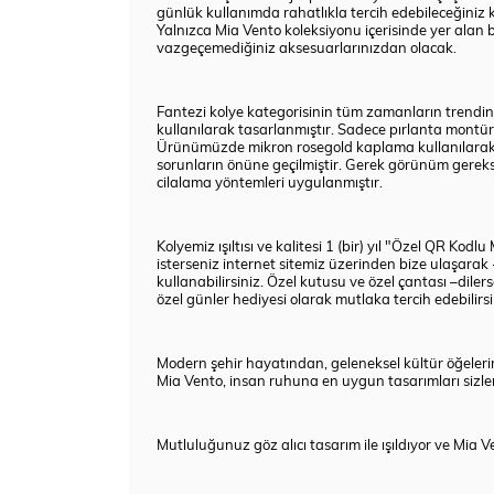
günlük kullanımda rahatlıkla tercih edebileceğiniz ko
Yalnızca Mia Vento koleksiyonu içerisinde yer alan
vazgeçemediğiniz aksesuarlarınızdan olacak.
Fantezi kolye kategorisinin tüm zamanların trendin
kullanılarak tasarlanmıştır. Sadece pırlanta montür
Ürünümüzde mikron rosegold kaplama kullanılarak ür
sorunların önüne geçilmiştir. Gerek görünüm gerekse 
cilalama yöntemleri uygulanmıştır.
Kolyemiz ışıltısı ve kalitesi 1 (bir) yıl "Özel QR K
isterseniz internet sitemiz üzerinden bize ulaşar
kullanabilirsiniz. Özel kutusu ve özel çantası –dil
özel günler hediyesi olarak mutlaka tercih edebilirsin
Modern şehir hayatından, geleneksel kültür öğele
Mia Vento, insan ruhuna en uygun tasarımları sizler 
Mutluluğunuz göz alıcı tasarım ile ışıldıyor ve Mia Ve