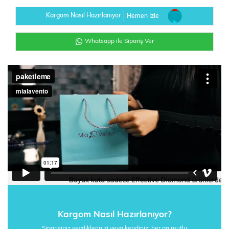
Kargom Nasıl Hazırlanıyor
Hemen İzle
Whatsapp ile Sipariş Ver
Kargom Nasıl Hazırlanıyor?
Siparişiniz sevdiklerinizi veya kendinizi her an mutlu