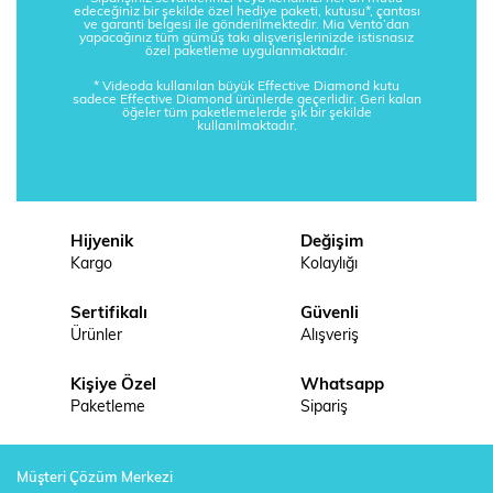
edeceğiniz bir şekilde özel hediye paketi, kutusu*, çantası
ve garanti belgesi ile gönderilmektedir. Mia Vento’dan
yapacağınız tüm gümüş takı alışverişlerinizde istisnasız
özel paketleme uygulanmaktadır.
* Videoda kullanılan büyük Effective Diamond kutu
sadece Effective Diamond ürünlerde geçerlidir. Geri kalan
öğeler tüm paketlemelerde şık bir şekilde
kullanılmaktadır.
Hijyenik
Değişim
Kargo
Kolaylığı
Sertifikalı
Güvenli
Ürünler
Alışveriş
Kişiye Özel
Whatsapp
Paketleme
Sipariş
Müşteri Çözüm Merkezi