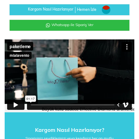
Kargom Nasıl Hazırlanıyor
Hemen İzle
Whatsapp ile Sipariş Ver
Kargom Nasıl Hazırlanıyor?
Siparişiniz sevdiklerinizi veya kendinizi her an mutlu