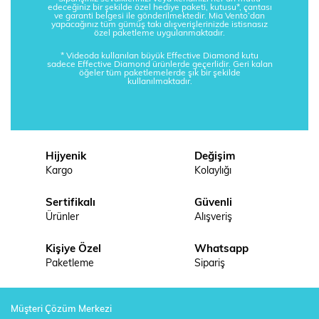
edeceğiniz bir şekilde özel hediye paketi, kutusu*, çantası
ve garanti belgesi ile gönderilmektedir. Mia Vento’dan
yapacağınız tüm gümüş takı alışverişlerinizde istisnasız
özel paketleme uygulanmaktadır.
* Videoda kullanılan büyük Effective Diamond kutu
sadece Effective Diamond ürünlerde geçerlidir. Geri kalan
öğeler tüm paketlemelerde şık bir şekilde
kullanılmaktadır.
Hijyenik
Değişim
Kargo
Kolaylığı
Sertifikalı
Güvenli
Ürünler
Alışveriş
Kişiye Özel
Whatsapp
Paketleme
Sipariş
Müşteri Çözüm Merkezi