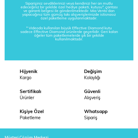
Siparişiniz sevdiklerinizi veya kendinizi her an mutlu
edeceğiniz bir şekilde özel hediye paketi, kutusu*, çantası
ve garanti belgesi ile gönderilmektedir. Mia Vento’dan
yapacağınız tüm gümüş takı alışverişlerinizde istisnasız
özel paketleme uygulanmaktadır.
* Videoda kullanılan büyük Effective Diamond kutu
sadece Effective Diamond ürünlerde geçerlidir. Geri kalan
öğeler tüm paketlemelerde şık bir şekilde
kullanılmaktadır.
Hijyenik
Değişim
Kargo
Kolaylığı
Sertifikalı
Güvenli
Ürünler
Alışveriş
Kişiye Özel
Whatsapp
Paketleme
Sipariş
Müşteri Çözüm Merkezi