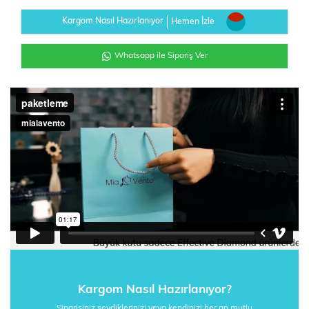
Kargom Nasıl Hazırlanıyor
Hemen İzle
Whatsapp ile Sipariş Ver
Kargom Nasıl Hazırlanıyor?
Siparişiniz sevdiklerinizi veya kendinizi her an mutlu