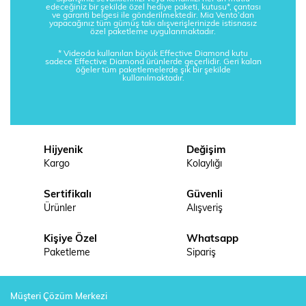
edeceğiniz bir şekilde özel hediye paketi, kutusu*, çantası
ve garanti belgesi ile gönderilmektedir. Mia Vento’dan
yapacağınız tüm gümüş takı alışverişlerinizde istisnasız
özel paketleme uygulanmaktadır.
* Videoda kullanılan büyük Effective Diamond kutu
sadece Effective Diamond ürünlerde geçerlidir. Geri kalan
öğeler tüm paketlemelerde şık bir şekilde
kullanılmaktadır.
Hijyenik
Değişim
Kargo
Kolaylığı
Sertifikalı
Güvenli
Ürünler
Alışveriş
Kişiye Özel
Whatsapp
Paketleme
Sipariş
Müşteri Çözüm Merkezi