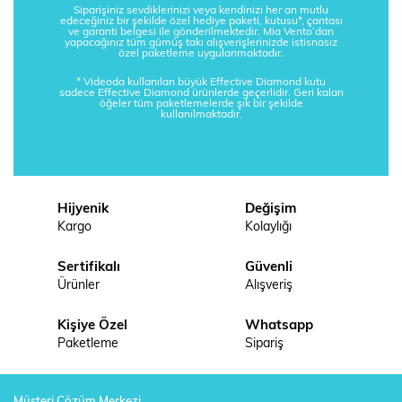
Siparişiniz sevdiklerinizi veya kendinizi her an mutlu
edeceğiniz bir şekilde özel hediye paketi, kutusu*, çantası
ve garanti belgesi ile gönderilmektedir. Mia Vento’dan
yapacağınız tüm gümüş takı alışverişlerinizde istisnasız
özel paketleme uygulanmaktadır.
* Videoda kullanılan büyük Effective Diamond kutu
sadece Effective Diamond ürünlerde geçerlidir. Geri kalan
öğeler tüm paketlemelerde şık bir şekilde
kullanılmaktadır.
Hijyenik
Değişim
Kargo
Kolaylığı
Sertifikalı
Güvenli
Ürünler
Alışveriş
Kişiye Özel
Whatsapp
Paketleme
Sipariş
Müşteri Çözüm Merkezi