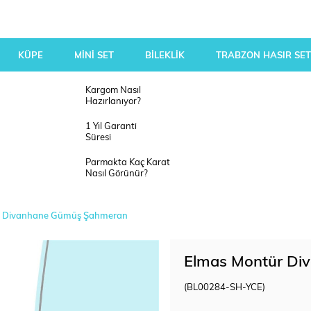
KÜPE
MİNİ SET
BİLEKLİK
TRABZON HASIR SET
Kargom Nasıl
Hazırlanıyor?
1 Yıl Garanti
Süresi
Parmakta Kaç Karat
Nasıl Görünür?
r Divanhane Gümüş Şahmeran
Elmas Montür Di
(BL00284-SH-YCE)