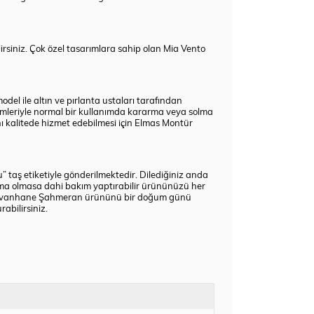
rsiniz. Çok özel tasarımlara sahip olan Mia Vento
el ile altın ve pırlanta ustaları tarafından
emleriyle normal bir kullanımda kararma veya solma
ı kalitede hizmet edebilmesi için
Elmas Montür
” taş etiketiyle gönderilmektedir. Dilediğiniz anda
rma olmasa dahi bakım yaptırabilir ürününüzü her
ivanhane Şahmeran
ürününü bir doğum günü
abilirsiniz.