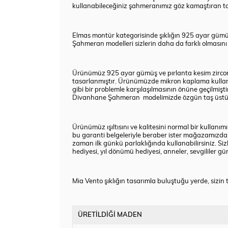
kullanabileceğiniz şahmeranımız göz kamaştıran taşı 
Elmas montür kategorisinde şıklığın 925 ayar gümü
Şahmeran modelleri sizlerin daha da farklı olmasın
Ürünümüz 925 ayar gümüş ve pırlanta kesim zirconia 
tasarlanmıştır. Ürünümüzde mikron kaplama kullanıl
gibi bir problemle karşılaşılmasının önüne geçilmişt
Divanhane Şahmeran
modelimizde özgün taş üstü 
Ürünümüz ışıltısını ve kalitesini normal bir kullanı
bu garanti belgeleriyle beraber ister mağazamızda
zaman ilk günkü parlaklığında kullanabilirsiniz. Siz
hediyesi, yıl dönümü hediyesi, anneler, sevgililer gü
Mia Vento şıklığın tasarımla buluştuğu yerde, sizin t
ÜRETİLDİĞİ MADEN