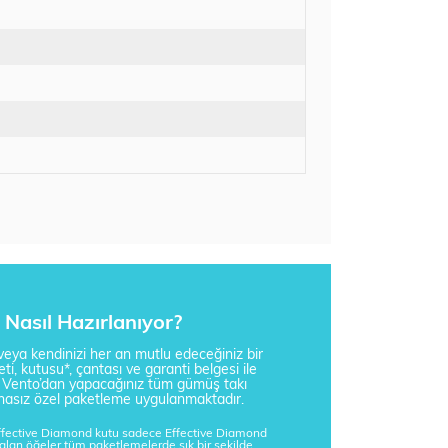
Nasıl Hazırlanıyor?
i veya kendinizi her an mutlu edeceğiniz bir
ti, kutusu*, çantası ve garanti belgesi ile
a Vento’dan yapacağınız tüm gümüş takı
tisnasız özel paketleme uygulanmaktadır.
Effective Diamond kutu sadece Effective Diamond
kalan öğeler tüm paketlemelerde şık bir şekilde