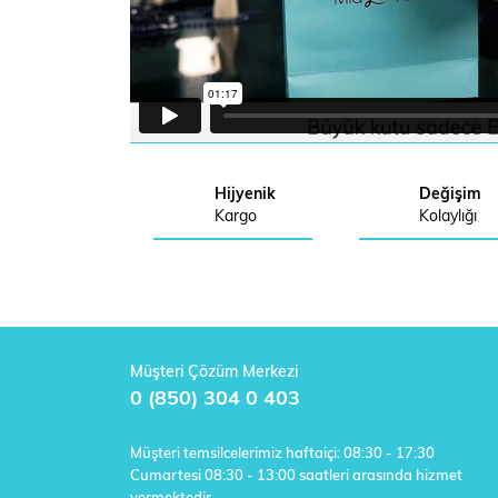
Hijyenik
Değişim
Kargo
Kolaylığı
Müşteri Çözüm Merkezi
0 (850) 304 0 403
Müşteri temsilcelerimiz haftaiçi: 08:30 - 17:30
Cumartesi 08:30 - 13:00 saatleri arasında hizmet