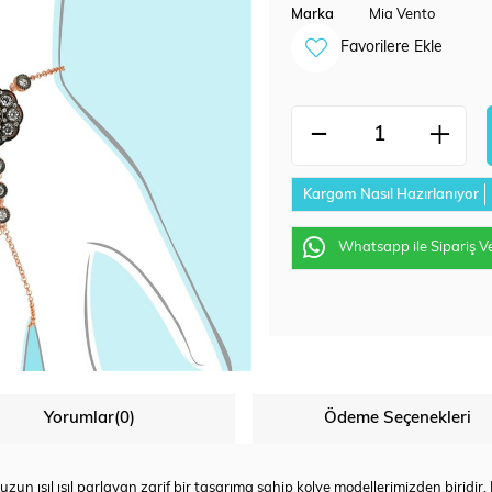
Marka
Mia Vento
Favorilere Ekle
Kargom Nasıl Hazırlanıyor
Whatsapp ile Sipariş V
Yorumlar
(0)
Ödeme Seçenekleri
zun ışıl ışıl parlayan zarif bir tasarıma sahip kolye modellerimizden biridir