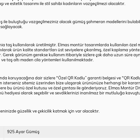
ve estetik tasarımı ile stil sahibi kadınların vazgeçilmezi olacaktır.
ş ile buluştuğu vazgeçilmeziniz olacak
gümüş
şahmeran modellerini bulabili
ı sağlayacak.
taş kullanılarak üretilmiştir. Elmas montür tasarımlarda kullanılan özel mod
arak ürün kalite standartları üst seviyelere çıkarılmış, özel kaplama yönt
ir. Gerek görünüm gerekse kullanım itibariyle sizlere çok daha uzun süre ayn
ve taş altı maden cila yöntemleri kullanılmaktadır.
mında koruyacağına dair sizlere "Özel QR Kodlu” garanti belgesi ve "QR Kodlu
n isterseniz sitemiz üzerinden bize ulaşarak ürününüze herhangi bir kara
lere bu ürünü özel kutusu ve özel çantası ile gönderiyoruz.
Elmas Montür D
nü hediyesi olarak seçebilir ve sevdiklerinizi inanılmaz bir mutluluğa kavuştur
eninizde güzellik ve çekicilik katmak için var olacaktır.
925 Ayar Gümüş