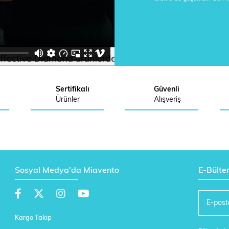
Sertifikalı
Güvenli
Ürünler
Alışveriş
Sosyal Medya'da Miavento
E-Bülte
Kargo Takip