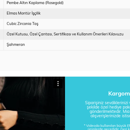
Pembe Altın Kaplama (Rosegold)
Elmas Montür İşçilik
Cubic Zirconia Taş
Özel Kutusu
Özel Çantası
Sertifikası ve Kullanım Önerileri Kılavuzu
Şahmeran
Kargom 
Siparişiniz sevdikleriniz
şekilde özel hediye pake
gönderilmektedir. Mi
alışverişlerinizde is
* Videoda kullanılan büyük 
ürünlerde geçerlidir. Geri 