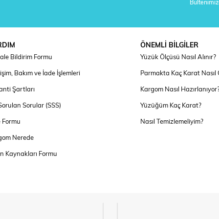
Bültenimize
RDIM
ÖNEMLİ BİLGİLER
ale Bildirim Formu
Yüzük Ölçüsü Nasıl Alınır?
şim, Bakım ve İade İşlemleri
Parmakta Kaç Karat Nasıl
nti Şartları
Kargom Nasıl Hazırlanıyor
Sorulan Sorular (SSS)
Yüzüğüm Kaç Karat?
e Formu
Nasıl Temizlemeliyim?
gom Nerede
an Kaynakları Formu