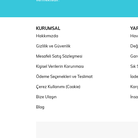
vermektedir.
KURUMSAL
YA
Hakkımızda
Hav
Gizlilik ve Güvenlik
Deği
Mesafeli Satış Sözleşmesi
Gara
Kişisel Verilerin Korunması
Sık 
Ödeme Seçenekleri ve Teslimat
İad
Çerez Kullanımı (Cookie)
Kar
Bize Ulaşın
İns
Blog