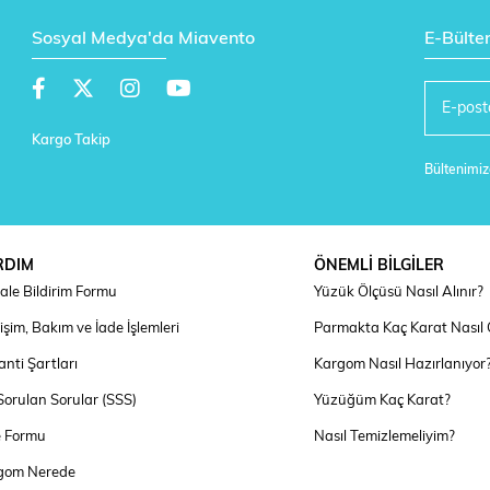
Sosyal Medya'da Miavento
E-Bülte
Kargo Takip
Bültenimize
RDIM
ÖNEMLİ BİLGİLER
ale Bildirim Formu
Yüzük Ölçüsü Nasıl Alınır?
şim, Bakım ve İade İşlemleri
Parmakta Kaç Karat Nasıl
nti Şartları
Kargom Nasıl Hazırlanıyor
Sorulan Sorular (SSS)
Yüzüğüm Kaç Karat?
e Formu
Nasıl Temizlemeliyim?
gom Nerede