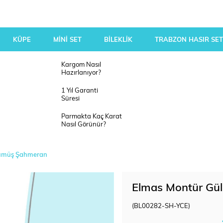
KÜPE
MİNİ SET
BİLEKLİK
TRABZON HASIR SET
Kargom Nasıl
Hazırlanıyor?
1 Yıl Garanti
Süresi
Parmakta Kaç Karat
Nasıl Görünür?
Gümüş Şahmeran
Elmas Montür Gü
(BL00282-SH-YCE)