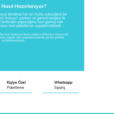
Nasıl Hazırlanıyor?
i veya kendinizi her an mutlu edeceğiniz bir
ti, kutusu*, çantası ve garanti belgesi ile
a Vento’dan yapacağınız tüm gümüş takı
tisnasız özel paketleme uygulanmaktadır.
Effective Diamond kutu sadece Effective Diamond
kalan öğeler tüm paketlemelerde şık bir şekilde
kullanılmaktadır.
Kişiye Özel
Whatsapp
Paketleme
Sipariş