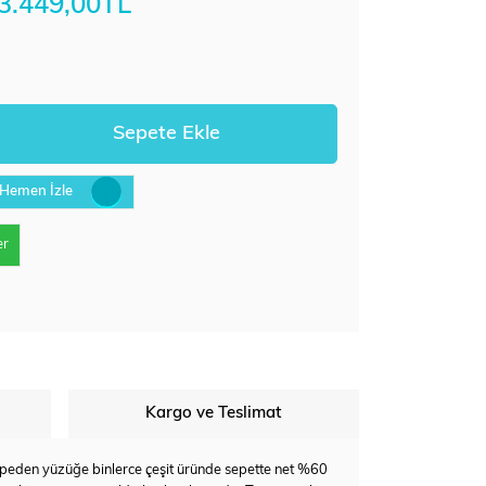
3.449,00TL
Hemen İzle
er
Kargo ve Teslimat
e, küpeden yüzüğe binlerce çeşit üründe sepette net %60