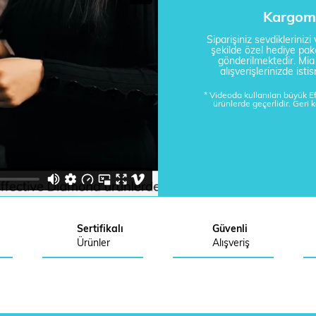
Kargom 
Siparişiniz sevdikleriniz
şekilde özel hediye pake
gönderilmektedir. Mi
alışverişlerinizde is
* Videoda kullanılan büyük 
ürünlerde geçerlidir. Geri 
Sertifikalı
Güvenli
Ürünler
Alışveriş