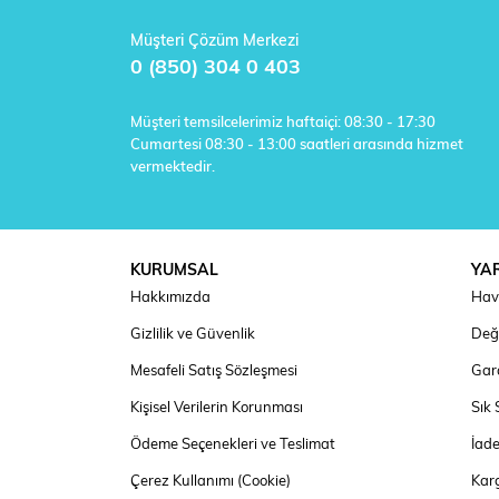
Müşteri Çözüm Merkezi
0 (850) 304 0 403
Müşteri temsilcelerimiz haftaiçi: 08:30 - 17:30
Cumartesi 08:30 - 13:00 saatleri arasında hizmet
vermektedir.
KURUMSAL
YA
Hakkımızda
Hav
Gizlilik ve Güvenlik
Deği
Mesafeli Satış Sözleşmesi
Gara
Kişisel Verilerin Korunması
Sık 
Ödeme Seçenekleri ve Teslimat
İad
Çerez Kullanımı (Cookie)
Kar