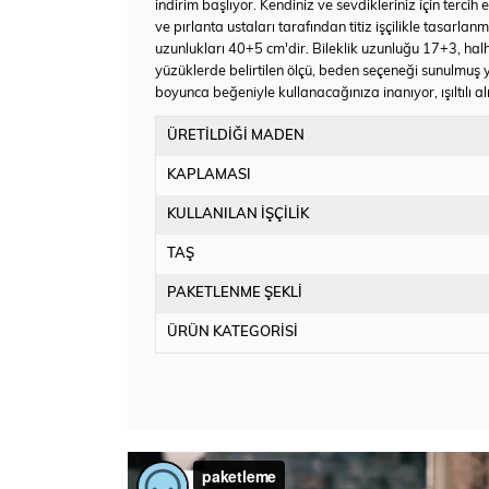
indirim başlıyor. Kendiniz ve sevdikleriniz için terc
ve pırlanta ustaları tarafından titiz işçilikle tasarla
uzunlukları 40+5 cm'dir. Bileklik uzunluğu 17+3, hal
yüzüklerde belirtilen ölçü, beden seçeneği sunulmuş 
boyunca beğeniyle kullanacağınıza inanıyor, ışıltılı alı
ÜRETİLDİĞİ MADEN
KAPLAMASI
KULLANILAN İŞÇİLİK
TAŞ
PAKETLENME ŞEKLİ
ÜRÜN KATEGORİSİ