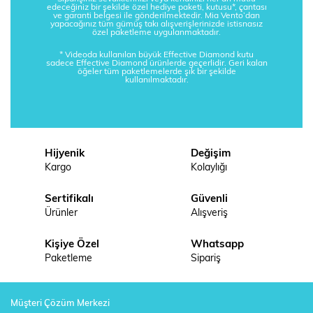
edeceğiniz bir şekilde özel hediye paketi, kutusu*, çantası
ve garanti belgesi ile gönderilmektedir. Mia Vento’dan
yapacağınız tüm gümüş takı alışverişlerinizde istisnasız
özel paketleme uygulanmaktadır.
* Videoda kullanılan büyük Effective Diamond kutu
sadece Effective Diamond ürünlerde geçerlidir. Geri kalan
öğeler tüm paketlemelerde şık bir şekilde
kullanılmaktadır.
Hijyenik
Değişim
Kargo
Kolaylığı
Sertifikalı
Güvenli
Ürünler
Alışveriş
Kişiye Özel
Whatsapp
Paketleme
Sipariş
Müşteri Çözüm Merkezi