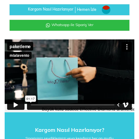
Kargom Nasıl Hazırlanıyor
Hemen İzle
Whatsapp ile Sipariş Ver
Kargom Nasıl Hazırlanıyor?
Siparişiniz sevdiklerinizi veya kendinizi her an mutlu