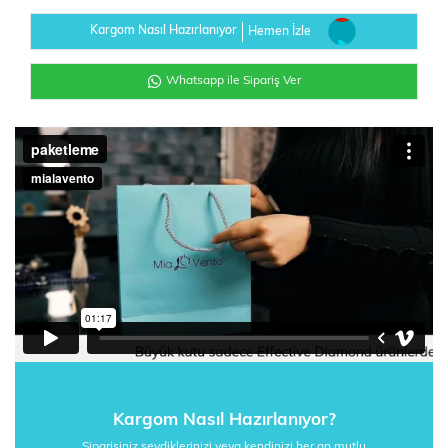
Kargom Nasıl Hazırlanıyor
Hemen İzle
Whatsapp ile Sipariş Ver
Kargom Nasıl Hazırlanıyor?
Siparişiniz sevdiklerinizi veya kendinizi her an mutlu