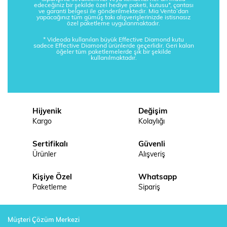
edeceğiniz bir şekilde özel hediye paketi, kutusu*, çantası
ve garanti belgesi ile gönderilmektedir. Mia Vento’dan
yapacağınız tüm gümüş takı alışverişlerinizde istisnasız
özel paketleme uygulanmaktadır.
* Videoda kullanılan büyük Effective Diamond kutu
sadece Effective Diamond ürünlerde geçerlidir. Geri kalan
öğeler tüm paketlemelerde şık bir şekilde
kullanılmaktadır.
Hijyenik
Değişim
Kargo
Kolaylığı
Sertifikalı
Güvenli
Ürünler
Alışveriş
Kişiye Özel
Whatsapp
Paketleme
Sipariş
Müşteri Çözüm Merkezi