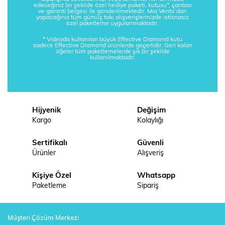
edeceğiniz bir şekilde özel hediye paketi, kutusu*, çantası
ve garanti belgesi ile gönderilmektedir. Mia Vento’dan
yapacağınız tüm gümüş takı alışverişlerinizde istisnasız
özel paketleme uygulanmaktadır.
* Videoda kullanılan büyük Effective Diamond kutu
sadece Effective Diamond ürünlerde geçerlidir. Geri kalan
öğeler tüm paketlemelerde şık bir şekilde
kullanılmaktadır.
Hijyenik
Değişim
Kargo
Kolaylığı
Sertifikalı
Güvenli
Ürünler
Alışveriş
Kişiye Özel
Whatsapp
Paketleme
Sipariş
Müşteri Çözüm Merkezi