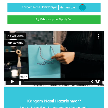
Kargom Nasıl Hazırlanıyor
Hemen İzle
Whatsapp ile Sipariş Ver
Kargom Nasıl Hazırlanıyor?
Siparişiniz sevdiklerinizi veya kendinizi her an mutlu