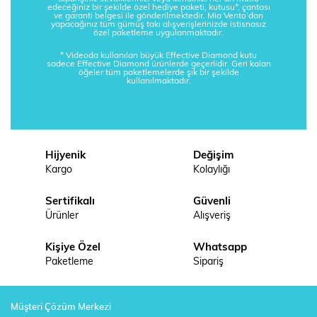
edeceğiniz bir şekilde özel hediye paketi, kutusu*, çantası
ve garanti belgesi ile gönderilmektedir. Mia Vento’dan
yapacağınız tüm gümüş takı alışverişlerinizde istisnasız
özel paketleme uygulanmaktadır.
* Videoda kullanılan büyük Effective Diamond kutu
sadece Effective Diamond ürünlerde geçerlidir. Geri kalan
öğeler tüm paketlemelerde şık bir şekilde
kullanılmaktadır.
Hijyenik
Değişim
Kargo
Kolaylığı
Sertifikalı
Güvenli
Ürünler
Alışveriş
Kişiye Özel
Whatsapp
Paketleme
Sipariş
Müşteri Çözüm Merkezi