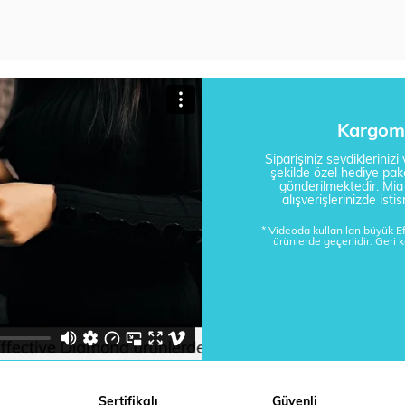
Kargom 
Siparişiniz sevdikleriniz
şekilde özel hediye pake
gönderilmektedir. Mi
alışverişlerinizde is
* Videoda kullanılan büyük 
ürünlerde geçerlidir. Geri 
Sertifikalı
Güvenli