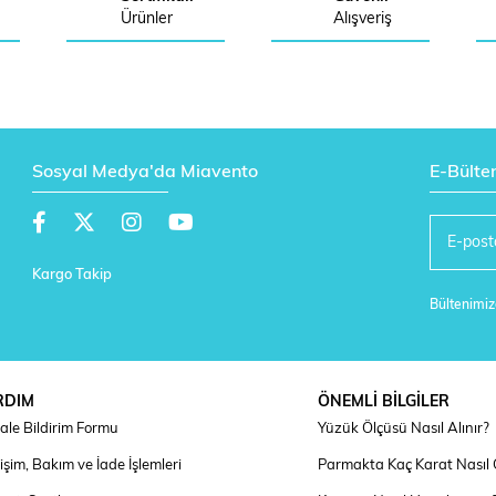
Ürünler
Alışveriş
Sosyal Medya'da Miavento
E-Bülte
Kargo Takip
Bültenimize
RDIM
ÖNEMLİ BİLGİLER
ale Bildirim Formu
Yüzük Ölçüsü Nasıl Alınır?
şim, Bakım ve İade İşlemleri
Parmakta Kaç Karat Nasıl