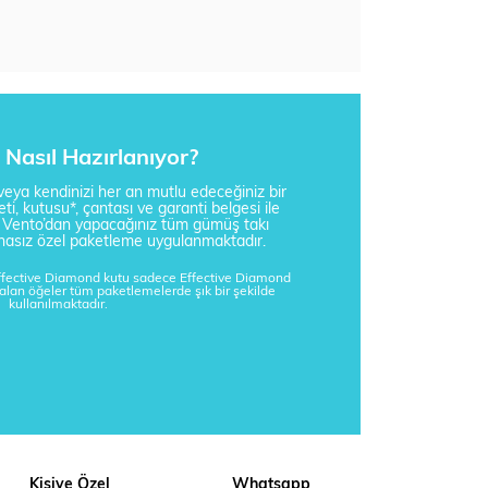
Nasıl Hazırlanıyor?
i veya kendinizi her an mutlu edeceğiniz bir
ti, kutusu*, çantası ve garanti belgesi ile
a Vento’dan yapacağınız tüm gümüş takı
tisnasız özel paketleme uygulanmaktadır.
Effective Diamond kutu sadece Effective Diamond
kalan öğeler tüm paketlemelerde şık bir şekilde
kullanılmaktadır.
Kişiye Özel
Whatsapp