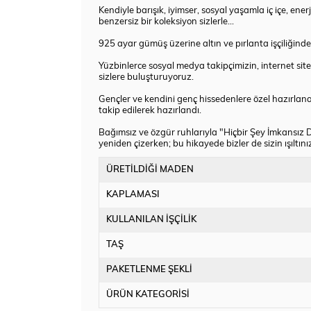
Kendiyle barışık, iyimser, sosyal yaşamla iç içe, ene
benzersiz bir koleksiyon sizlerle…
925 ayar gümüş üzerine altın ve pırlanta işçiliğinde t
Yüzbinlerce sosyal medya takipçimizin, internet si
sizlere buluşturuyoruz.
Gençler ve kendini genç hissedenlere özel hazırlan
takip edilerek hazırlandı.
Bağımsız ve özgür ruhlarıyla "Hiçbir Şey İmkansız D
yeniden çizerken; bu hikayede bizler de sizin ışıltı
ÜRETİLDİĞİ MADEN
KAPLAMASI
KULLANILAN İŞÇİLİK
TAŞ
PAKETLENME ŞEKLİ
ÜRÜN KATEGORİSİ