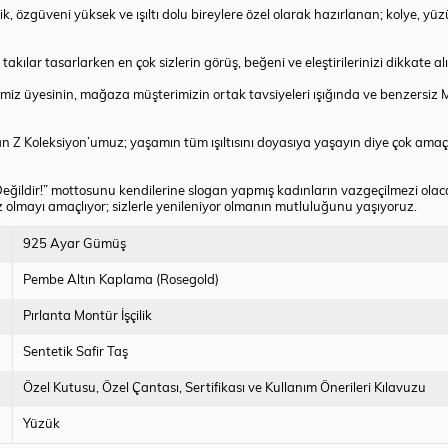
rjik, özgüveni yüksek ve ışıltı dolu bireylere özel olarak hazırlanan; kolye, 
akılar tasarlarken en çok sizlerin görüş, beğeni ve eleştirilerinizi dikkate al
temiz üyesinin, mağaza müşterimizin ortak tavsiyeleri ışığında ve benzersiz
an Z Koleksiyon’umuz; yaşamın tüm ışıltısını doyasıya yaşayın diye çok amaç
eğildir!” mottosunu kendilerine slogan yapmış kadınların vazgeçilmezi olacak
nız olmayı amaçlıyor; sizlerle yenileniyor olmanın mutluluğunu yaşıyoruz.
925 Ayar Gümüş
Pembe Altın Kaplama (Rosegold)
Pırlanta Montür İşçilik
Sentetik Safir Taş
Özel Kutusu
Özel Çantası
Sertifikası ve Kullanım Önerileri Kılavuzu
Yüzük