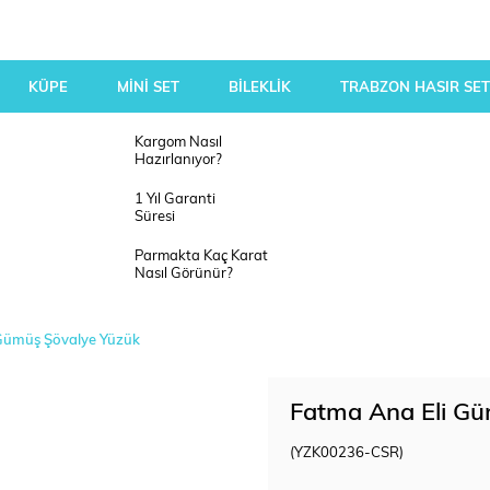
KÜPE
MİNİ SET
BİLEKLİK
TRABZON HASIR SET
Kargom Nasıl
Hazırlanıyor?
1 Yıl Garanti
Süresi
Parmakta Kaç Karat
Nasıl Görünür?
Gümüş Şövalye Yüzük
Fatma Ana Eli Gü
(YZK00236-CSR)