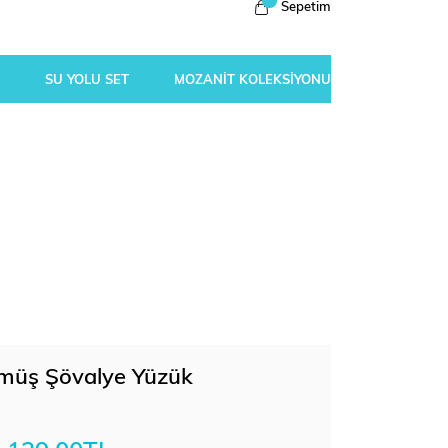
Sepetim
SU YOLU SET
MOZANİT KOLEKSİYONU
müş Şövalye Yüzük