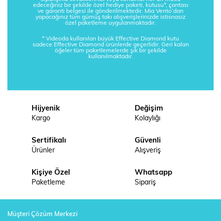
edeceğiniz bir şekilde özel hediye paketi, kutusu*, çantası
ve garanti belgesi ile gönderilmektedir. Mia Vento’dan
yapacağınız tüm gümüş takı alışverişlerinizde istisnasız
özel paketleme uygulanmaktadır.
* Videoda kullanılan büyük Effective Diamond kutu
sadece Effective Diamond ürünlerde geçerlidir. Geri kalan
öğeler tüm paketlemelerde şık bir şekilde
kullanılmaktadır.
Hijyenik
Değişim
Kargo
Kolaylığı
Sertifikalı
Güvenli
Ürünler
Alışveriş
Kişiye Özel
Whatsapp
Paketleme
Sipariş
Müşteri Çözüm Merkezi