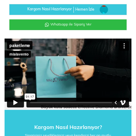
Kargom Nasıl Hazırlanıyor
Hemen İzle
Whatsapp ile Sipariş Ver
Kargom Nasıl Hazırlanıyor?
Siparişiniz sevdiklerinizi veya kendinizi her an mutlu