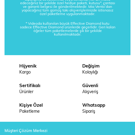
edeceğiniz bir şekilde özel hediye paketi, kutusu*, çantası
ve garanti belgesi ile gönderilmektedir. Mia Vento’dan
yapacağınız tüm gümüş takı alışverişlerinizde istisnasız
özel paketleme uygulanmaktadır.
* Videoda kullanılan büyük Effective Diamond kutu
sadece Effective Diamond ürünlerde geçerlidir. Geri kalan
öğeler tüm paketlemelerde şık bir şekilde
kullanılmaktadır.
Hijyenik
Değişim
Kargo
Kolaylığı
Sertifikalı
Güvenli
Ürünler
Alışveriş
Kişiye Özel
Whatsapp
Paketleme
Sipariş
Müşteri Çözüm Merkezi