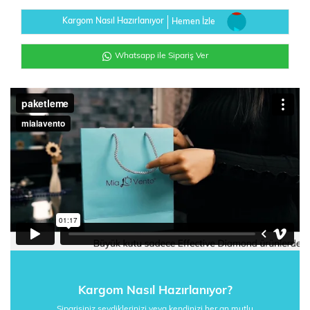
Kargom Nasıl Hazırlanıyor
Hemen İzle
Whatsapp ile Sipariş Ver
Kargom Nasıl Hazırlanıyor?
Siparişiniz sevdiklerinizi veya kendinizi her an mutlu