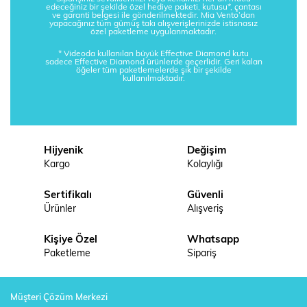
edeceğiniz bir şekilde özel hediye paketi, kutusu*, çantası
ve garanti belgesi ile gönderilmektedir. Mia Vento’dan
yapacağınız tüm gümüş takı alışverişlerinizde istisnasız
özel paketleme uygulanmaktadır.
* Videoda kullanılan büyük Effective Diamond kutu
sadece Effective Diamond ürünlerde geçerlidir. Geri kalan
öğeler tüm paketlemelerde şık bir şekilde
kullanılmaktadır.
Hijyenik
Değişim
Kargo
Kolaylığı
Sertifikalı
Güvenli
Ürünler
Alışveriş
Kişiye Özel
Whatsapp
Paketleme
Sipariş
Müşteri Çözüm Merkezi