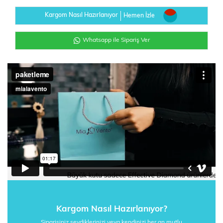
Kargom Nasıl Hazırlanıyor
Hemen İzle
Whatsapp ile Sipariş Ver
Kargom Nasıl Hazırlanıyor?
Siparişiniz sevdiklerinizi veya kendinizi her an mutlu