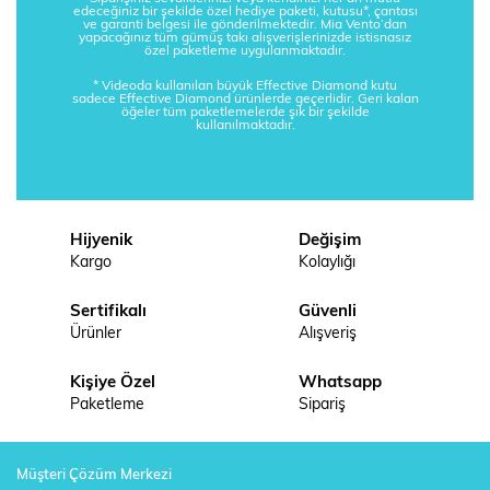
edeceğiniz bir şekilde özel hediye paketi, kutusu*, çantası
ve garanti belgesi ile gönderilmektedir. Mia Vento’dan
yapacağınız tüm gümüş takı alışverişlerinizde istisnasız
özel paketleme uygulanmaktadır.
* Videoda kullanılan büyük Effective Diamond kutu
sadece Effective Diamond ürünlerde geçerlidir. Geri kalan
öğeler tüm paketlemelerde şık bir şekilde
kullanılmaktadır.
Hijyenik
Değişim
Kargo
Kolaylığı
Sertifikalı
Güvenli
Ürünler
Alışveriş
Kişiye Özel
Whatsapp
Paketleme
Sipariş
Müşteri Çözüm Merkezi