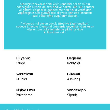
Siparişiniz sevdiklerinizi veya kendinizi her an mutlu
edeceğiniz bir şekilde özel hediye paketi, kutusu*, çantası
ve garanti belgesi ile gönderilmektedir. Mia Vento’dan
yapacağınız tüm gümüş takı alışverişlerinizde istisnasız
özel paketleme uygulanmaktadır.
* Videoda kullanılan büyük Effective Diamond kutu
sadece Effective Diamond ürünlerde geçerlidir. Geri kalan
öğeler tüm paketlemelerde şık bir şekilde
kullanılmaktadır.
Hijyenik
Değişim
Kargo
Kolaylığı
Sertifikalı
Güvenli
Ürünler
Alışveriş
Kişiye Özel
Whatsapp
Paketleme
Sipariş