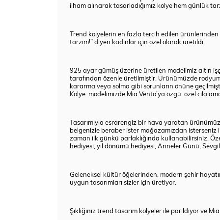
ilham alınarak tasarladığımız kolye hem günlük tarzı
Trend kolyelerin en fazla tercih edilen ürünlerind
tarzım!” diyen kadınlar için özel olarak üretildi.
925 ayar gümüş üzerine üretilen modelimiz altın işçi
tarafından özenle üretilmiştir. Ürünümüzde rodyum 
kararma veya solma gibi sorunların önüne geçilmişti
Kolye modelimizde Mia Vento’ya özgü özel cilalama
Tasarımıyla esrarengiz bir hava yaratan ürünümüz ışı
belgenizle beraber ister mağazamızdan isterseniz 
zaman ilk günkü parlaklığında kullanabilirsiniz. Ö
hediyesi, yıl dönümü hediyesi, Anneler Günü, Sevgilile
Geleneksel kültür öğelerinden, modern şehir hayat
uygun tasarımları sizler için üretiyor.
Şıklığınız trend tasarım kolyeler ile parıldıyor ve Mi