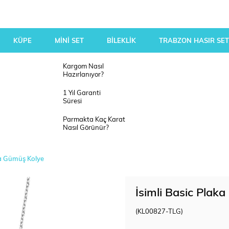
KÜPE
MİNİ SET
BİLEKLİK
TRABZON HASIR SET
Kargom Nasıl
Hazırlanıyor?
1 Yıl Garanti
Süresi
Parmakta Kaç Karat
Nasıl Görünür?
ka Gümüş Kolye
İsimli Basic Plak
(KL00827-TLG)