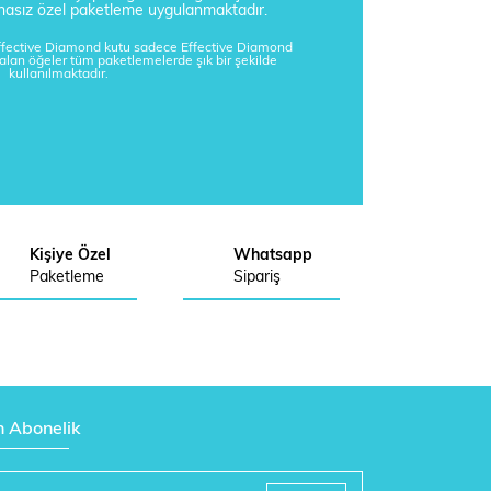
tisnasız özel paketleme uygulanmaktadır.
Effective Diamond kutu sadece Effective Diamond
kalan öğeler tüm paketlemelerde şık bir şekilde
kullanılmaktadır.
Kişiye Özel
Whatsapp
Paketleme
Sipariş
n Abonelik