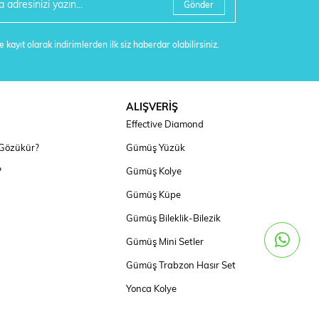
Gönder
 kayıt olarak indirimlerden ilk siz haberdar olabilirsiniz.
ALIŞVERİŞ
Effective Diamond
 Gözükür?
Gümüş Yüzük
?
Gümüş Kolye
Gümüş Küpe
Gümüş Bileklik-Bilezik
Gümüş Mini Setler
Gümüş Trabzon Hasır Set
Yonca Kolye