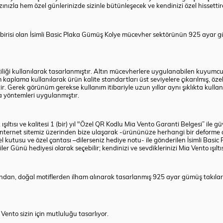
nızla hem özel günlerinizde sizinle bütünleşecek ve kendinizi özel hissettir
en birisi olan İsimli Basic Plaka Gümüş Kolye mücevher sektörünün 925 aya
liği kullanılarak tasarlanmıştır. Altın mücevherlere uygulanabilen kuyumculuk
kaplama kullanılarak ürün kalite standartları üst seviyelere çıkarılmış, öz
r. Gerek görünüm gerekse kullanım itibariyle uzun yıllar aynı şıklıkta kulla
 yöntemleri uygulanmıştır.
ltısı ve kalitesi 1 (bir) yıl "Özel QR Kodlu Mia Vento Garanti Belgesi” ile g
internet sitemiz üzerinden bize ulaşarak -ürününüze herhangi bir deforme 
zel kutusu ve özel çantası –dilerseniz hediye notu- ile gönderilen İsimli 
r Günü hediyesi olarak seçebilir; kendinizi ve sevdiklerinizi Mia Vento ışıltısı
ından, doğal motiflerden ilham alınarak tasarlanmış 925 ayar gümüş takıla
a Vento sizin için mutluluğu tasarlıyor.