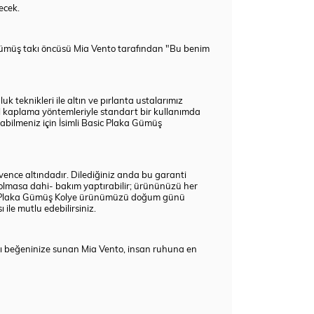
ecek.
r gümüş takı öncüsü Mia Vento tarafından "Bu benim
 teknikleri ile altın ve pırlanta ustalarımız
el kaplama yöntemleriyle standart bir kullanımda
nabilmeniz için İsimli Basic Plaka Gümüş
üvence altındadır. Dilediğiniz anda bu garanti
olmasa dahi- bakım yaptırabilir; ürününüzü her
Basic Plaka Gümüş Kolye ürünümüzü doğum günü
 ile mutlu edebilirsiniz.
rı beğeninize sunan Mia Vento, insan ruhuna en