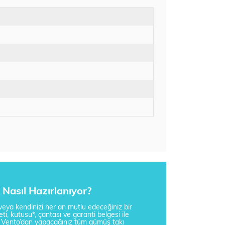
Nasıl Hazırlanıyor?
i veya kendinizi her an mutlu edeceğiniz bir
ti, kutusu*, çantası ve garanti belgesi ile
a Vento’dan yapacağınız tüm gümüş takı