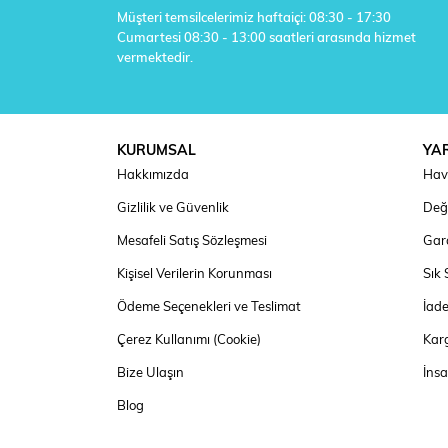
Müşteri temsilcelerimiz haftaiçi: 08:30 - 17:30
Cumartesi 08:30 - 13:00 saatleri arasında hizmet
vermektedir.
KURUMSAL
YA
Hakkımızda
Hav
Gizlilik ve Güvenlik
Deği
Mesafeli Satış Sözleşmesi
Gara
Kişisel Verilerin Korunması
Sık 
Ödeme Seçenekleri ve Teslimat
İad
Çerez Kullanımı (Cookie)
Kar
Bize Ulaşın
İns
Blog