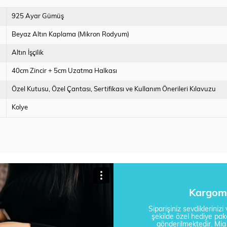
925 Ayar Gümüş
Beyaz Altın Kaplama (Mikron Rodyum)
Altın İşçilik
40cm Zincir + 5cm Uzatma Halkası
Özel Kutusu
Özel Çantası
Sertifikası ve Kullanım Önerileri Kılavuzu
Kolye
Kargom 
Siparişiniz sevdikleriniz
şekilde özel hediye pake
gönderilmektedir. Mi