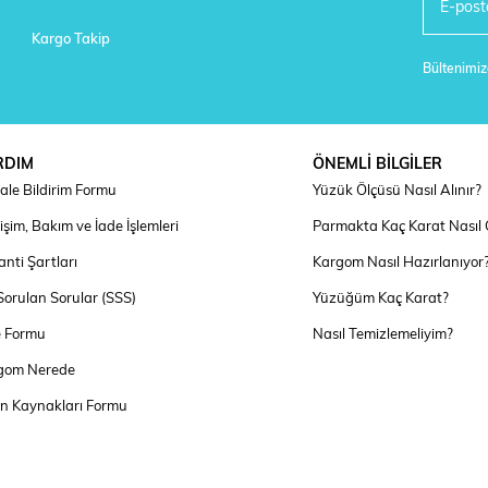
Kargo Takip
Bültenimize
RDIM
ÖNEMLİ BİLGİLER
ale Bildirim Formu
Yüzük Ölçüsü Nasıl Alınır?
şim, Bakım ve İade İşlemleri
Parmakta Kaç Karat Nasıl
nti Şartları
Kargom Nasıl Hazırlanıyor
Sorulan Sorular (SSS)
Yüzüğüm Kaç Karat?
e Formu
Nasıl Temizlemeliyim?
gom Nerede
an Kaynakları Formu