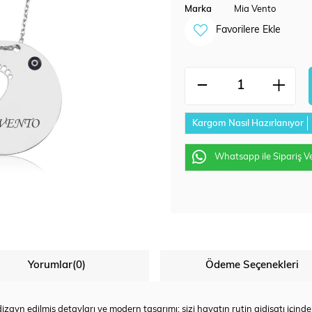
Marka
Mia Vento
Favorilere Ekle
Kargom Nasıl Hazırlanıyor
Whatsapp ile Sipariş V
Yorumlar
(0)
Ödeme Seçenekleri
zayn edilmiş detayları ve modern tasarımı; sizi hayatın rutin gidişatı içinde