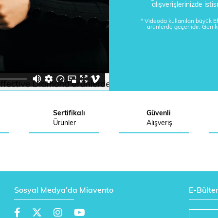
alışverişlerinizde is
* Videoda kullanılan büyük 
ürünlerde geçerlidir. Geri 
Sertifikalı
Güvenli
Ürünler
Alışveriş
Sosyal Medya'da Miavento
E-Bülte