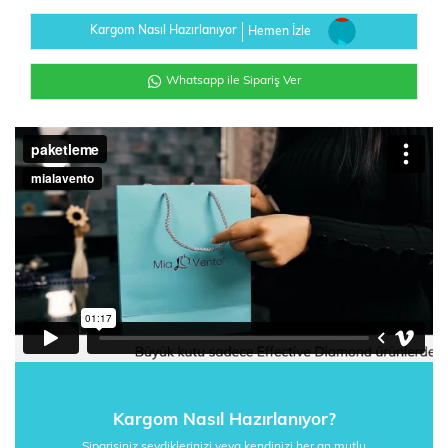
Kargom Nasıl Hazırlanıyor
Hemen İzle
Whatsapp ile Sipariş Ver
Kargom Nasıl Hazırlanıyor?
Siparişiniz sevdiklerinizi veya kendinizi her an mutlu