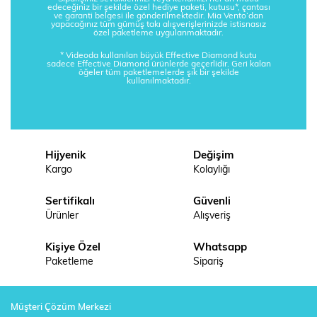
edeceğiniz bir şekilde özel hediye paketi, kutusu*, çantası
ve garanti belgesi ile gönderilmektedir. Mia Vento’dan
yapacağınız tüm gümüş takı alışverişlerinizde istisnasız
özel paketleme uygulanmaktadır.
* Videoda kullanılan büyük Effective Diamond kutu
sadece Effective Diamond ürünlerde geçerlidir. Geri kalan
öğeler tüm paketlemelerde şık bir şekilde
kullanılmaktadır.
Hijyenik
Değişim
Kargo
Kolaylığı
Sertifikalı
Güvenli
Ürünler
Alışveriş
Kişiye Özel
Whatsapp
Paketleme
Sipariş
Müşteri Çözüm Merkezi