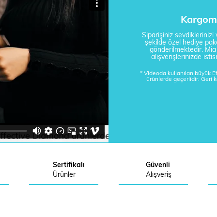
Kargom 
Siparişiniz sevdikleriniz
şekilde özel hediye pake
gönderilmektedir. Mi
alışverişlerinizde is
* Videoda kullanılan büyük 
ürünlerde geçerlidir. Geri 
Sertifikalı
Güvenli
Ürünler
Alışveriş