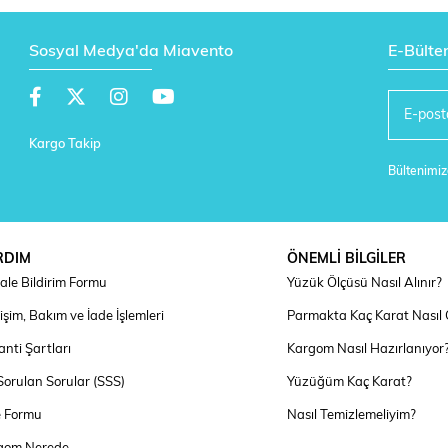
Sosyal Medya'da Miavento
E-Bülte
Kargo Takip
Bültenimize
RDIM
ÖNEMLİ BİLGİLER
ale Bildirim Formu
Yüzük Ölçüsü Nasıl Alınır?
şim, Bakım ve İade İşlemleri
Parmakta Kaç Karat Nasıl
nti Şartları
Kargom Nasıl Hazırlanıyor
Sorulan Sorular (SSS)
Yüzüğüm Kaç Karat?
e Formu
Nasıl Temizlemeliyim?