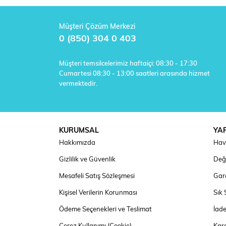
Müşteri Çözüm Merkezi
0 (850) 304 0 403
Müşteri temsilcelerimiz haftaiçi: 08:30 - 17:30
Cumartesi 08:30 - 13:00 saatleri arasında hizmet
vermektedir.
KURUMSAL
YA
Hakkımızda
Hav
Gizlilik ve Güvenlik
Deği
Mesafeli Satış Sözleşmesi
Gara
Kişisel Verilerin Korunması
Sık 
Ödeme Seçenekleri ve Teslimat
İad