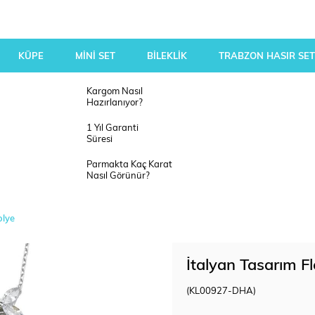
KÜPE
MİNİ SET
BİLEKLİK
TRABZON HASIR SET
Kargom Nasıl
Hazırlanıyor?
1 Yıl Garanti
Süresi
Parmakta Kaç Karat
Nasıl Görünür?
olye
İtalyan Tasarım F
(KL00927-DHA)