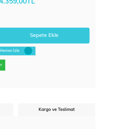
4.359,00TL
Hemen İzle
er
Kargo ve Teslimat