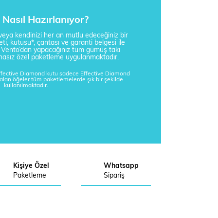
Nasıl Hazırlanıyor?
i veya kendinizi her an mutlu edeceğiniz bir
ti, kutusu*, çantası ve garanti belgesi ile
a Vento’dan yapacağınız tüm gümüş takı
tisnasız özel paketleme uygulanmaktadır.
Effective Diamond kutu sadece Effective Diamond
kalan öğeler tüm paketlemelerde şık bir şekilde
kullanılmaktadır.
Kişiye Özel
Whatsapp
Paketleme
Sipariş