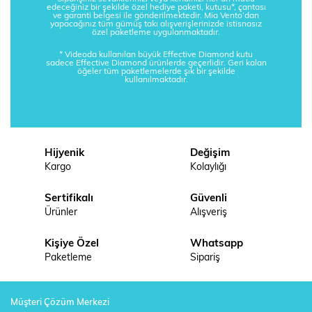
edeceğiniz bir şekilde özel hediye paketi, kutusu*, çantası
ve garanti belgesi ile gönderilmektedir. Mia Vento’dan
yapacağınız tüm gümüş takı alışverişlerinizde istisnasız
özel paketleme uygulanmaktadır.
* Videoda kullanılan büyük Effective Diamond kutu
sadece Effective Diamond ürünlerde geçerlidir. Geri kalan
öğeler tüm paketlemelerde şık bir şekilde
kullanılmaktadır.
Hijyenik
Değişim
Kargo
Kolaylığı
Sertifikalı
Güvenli
Ürünler
Alışveriş
Kişiye Özel
Whatsapp
Paketleme
Sipariş
Müşteri Çözüm Merkezi