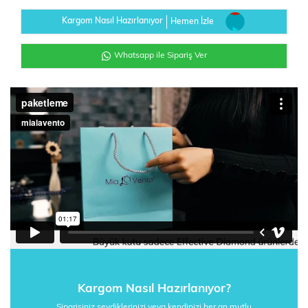
Kargom Nasıl Hazırlanıyor
Hemen İzle
Whatsapp ile Sipariş Ver
Kargom Nasıl Hazırlanıyor?
Siparişiniz sevdiklerinizi veya kendinizi her an mutlu