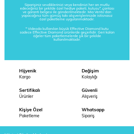
Siparişiniz sevdiklerinizi veya kendinizi her an mutlu
edeceğiniz bir şekilde özel hediye paketi, kutusu*, çantası
ve garanti belgesi ile gönderilmektedir. Mia Vento’dan
yapacağınız tüm gümüş takı alışverişlerinizde istisnasız
özel paketleme uygulanmaktadır.
* Videoda kullanılan büyük Effective Diamond kutu
sadece Effective Diamond ürünlerde geçerlidir. Geri kalan
öğeler tüm paketlemelerde şık bir şekilde
kullanılmaktadır.
Hijyenik
Değişim
Kargo
Kolaylığı
Sertifikalı
Güvenli
Ürünler
Alışveriş
Kişiye Özel
Whatsapp
Paketleme
Sipariş