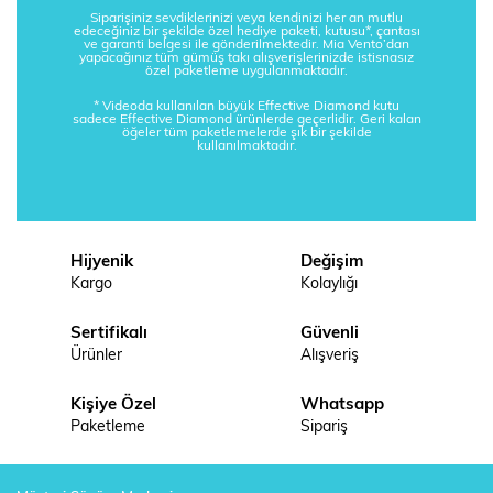
Siparişiniz sevdiklerinizi veya kendinizi her an mutlu
edeceğiniz bir şekilde özel hediye paketi, kutusu*, çantası
ve garanti belgesi ile gönderilmektedir. Mia Vento’dan
yapacağınız tüm gümüş takı alışverişlerinizde istisnasız
özel paketleme uygulanmaktadır.
* Videoda kullanılan büyük Effective Diamond kutu
sadece Effective Diamond ürünlerde geçerlidir. Geri kalan
öğeler tüm paketlemelerde şık bir şekilde
kullanılmaktadır.
Hijyenik
Değişim
Kargo
Kolaylığı
Sertifikalı
Güvenli
Ürünler
Alışveriş
Kişiye Özel
Whatsapp
Paketleme
Sipariş