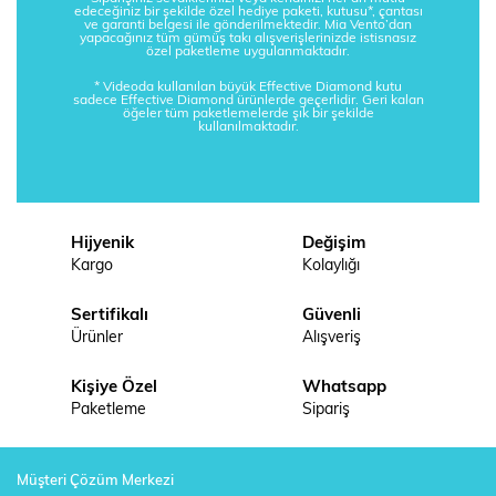
edeceğiniz bir şekilde özel hediye paketi, kutusu*, çantası
ve garanti belgesi ile gönderilmektedir. Mia Vento’dan
yapacağınız tüm gümüş takı alışverişlerinizde istisnasız
özel paketleme uygulanmaktadır.
* Videoda kullanılan büyük Effective Diamond kutu
sadece Effective Diamond ürünlerde geçerlidir. Geri kalan
öğeler tüm paketlemelerde şık bir şekilde
kullanılmaktadır.
Hijyenik
Değişim
Kargo
Kolaylığı
Sertifikalı
Güvenli
Ürünler
Alışveriş
Kişiye Özel
Whatsapp
Paketleme
Sipariş
Müşteri Çözüm Merkezi