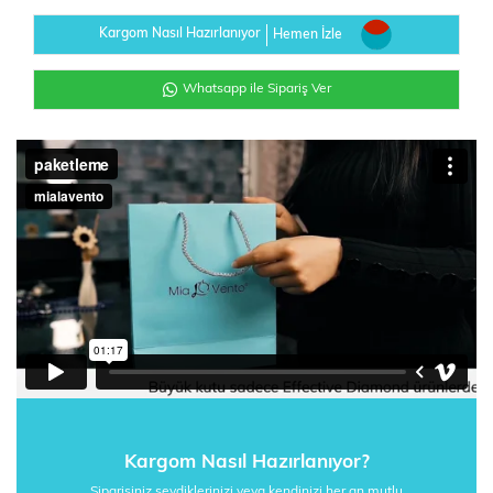
Kargom Nasıl Hazırlanıyor
Hemen İzle
Whatsapp ile Sipariş Ver
Kargom Nasıl Hazırlanıyor?
Siparişiniz sevdiklerinizi veya kendinizi her an mutlu